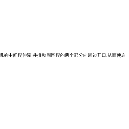
分裂机的中间楔伸缩,并推动周围楔的两个部分向周边开口,从而使岩