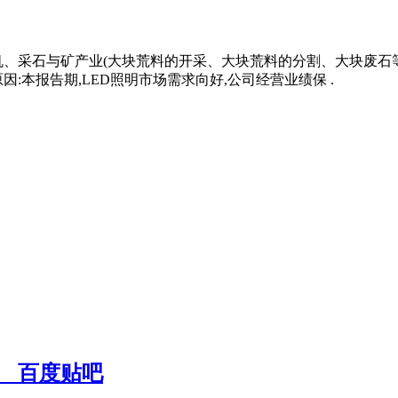
机、采石与矿产业(大块荒料的开采、大块荒料的分割、大块废石
:本报告期,LED照明市场需求向好,公司经营业绩保 .
_百度贴吧