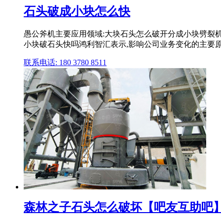
石头破成小块怎么快
愚公斧机主要应用领域:大块石头怎么破开分成小块劈裂
小块破石头快吗鸿利智汇表示,影响公司业务变化的主要原因
联系电话: 180 3780 8511
森林之子石头怎么破坏【吧友互助吧】