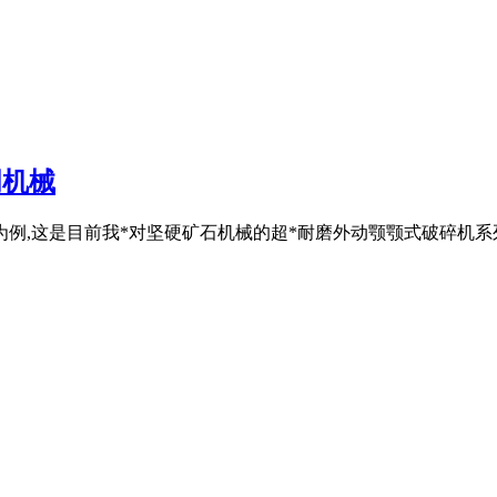
明机械
机为例,这是目前我*对坚硬矿石机械的超*耐磨外动颚颚式破碎机