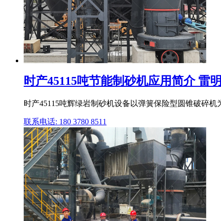
时产45115吨节能制砂机应用简介 雷
时产45115吨辉绿岩制砂机设备以弹簧保险型圆锥破碎
联系电话: 180 3780 8511