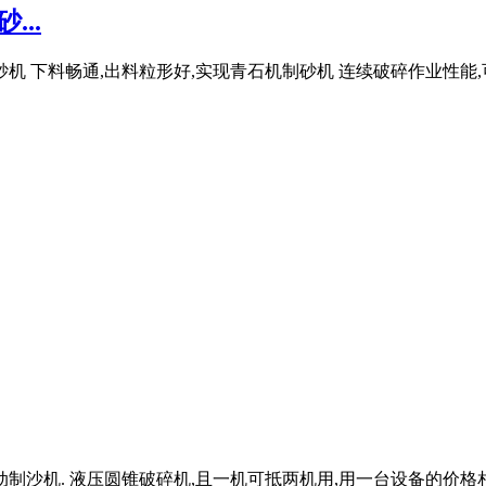
..
机 下料畅通,出料粒形好,实现青石机制砂机 连续破碎作业性能,
锆石移动制沙机. 液压圆锥破碎机,且一机可抵两机用,用一台设备的价