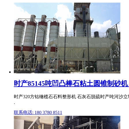
时产85145吨凹凸棒石粘土圆锥制砂机 S
时产320方钴橄榄石石料整形机 石灰石脱硫时产吨河沙立轴
.
联系电话: 180 3780 8511