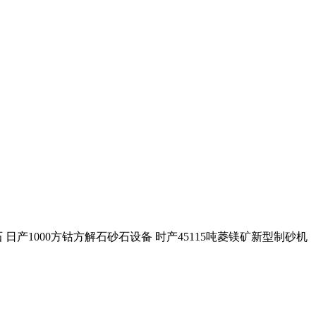
日产1000方钴方解石砂石设备 时产45115吨菱镁矿新型制砂机