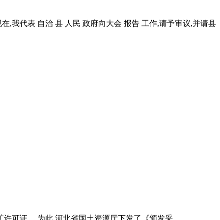
 现在,我代表 自治 县 人民 政府向大会 报告 工作,请予审议,并请县
可证。 为此,河北省国土资源厅下发了《颁发采 .