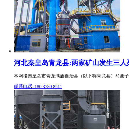
河北秦皇岛青龙县:两家矿山发生三人
本网接秦皇岛市青龙满族自治县（以下称青龙县）马圈子镇
联系电话: 180 3780 8511