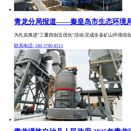
青龙分局报道——秦皇岛市生态环境局青
为扎实推进"三重四创五优化"活动,完成全县矿山环境综合整
联系电话: 180 3780 8511