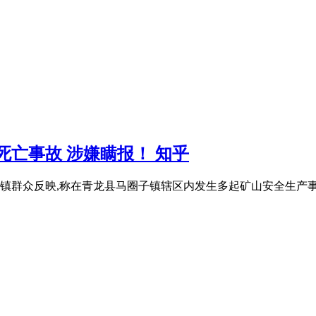
死亡事故 涉嫌瞒报！ 知乎
群众反映,称在青龙县马圈子镇辖区内发生多起矿山安全生产事故,