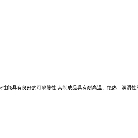
00ml／g性能具有良好的可膨胀性,其制成品具有耐高温、绝热、润滑