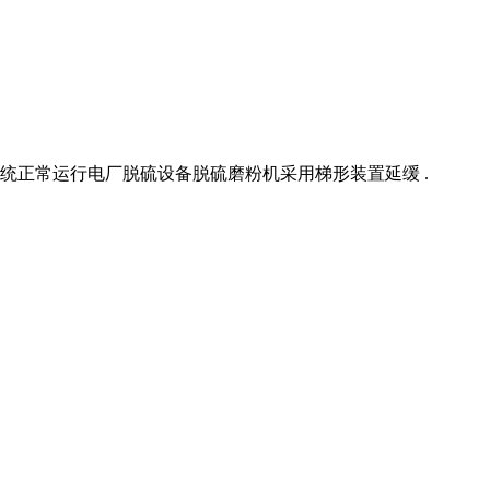
正常运行电厂脱硫设备脱硫磨粉机采用梯形装置延缓 .