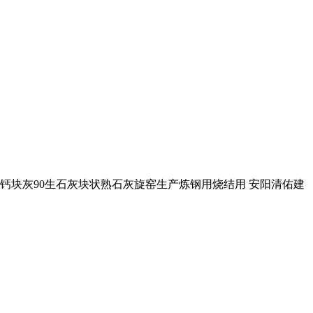
家高钙块灰90生石灰块状熟石灰旋窑生产炼钢用烧结用 安阳清佑建