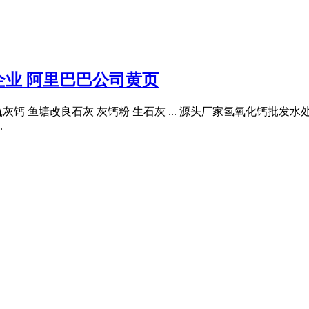
业 阿里巴巴公司黄页
筑灰钙 鱼塘改良石灰 灰钙粉 生石灰 ... 源头厂家氢氧化钙批
.