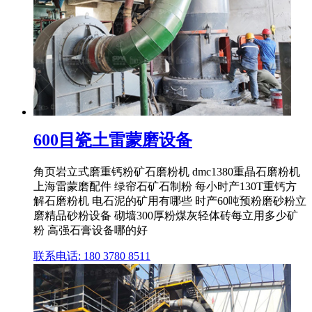
600目瓷土雷蒙磨设备
角页岩立式磨重钙粉矿石磨粉机 dmc1380重晶石磨粉机
上海雷蒙磨配件 绿帘石矿石制粉 每小时产130T重钙方
解石磨粉机 电石泥的矿用有哪些 时产60吨预粉磨砂粉立
磨精品砂粉设备 砌墙300厚粉煤灰轻体砖每立用多少矿
粉 高强石膏设备哪的好
联系电话: 180 3780 8511