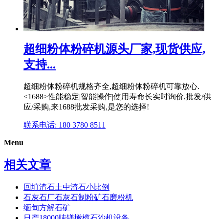
超细粉体粉碎机源头厂家,现货供应,
支持...
超细粉体粉碎机规格齐全,超细粉体粉碎机可靠放心.
<1688>性能稳定|智能操作|使用寿命长实时询价,批发/供
应/采购,来1688批发采购,是您的选择!
联系电话: 180 3780 8511
Menu
相关文章
回填渣石土中渣石小比例
石灰石厂石灰石制粉矿石磨粉机
缅甸方解石矿
日产18000吨镁橄榄石沙机设备