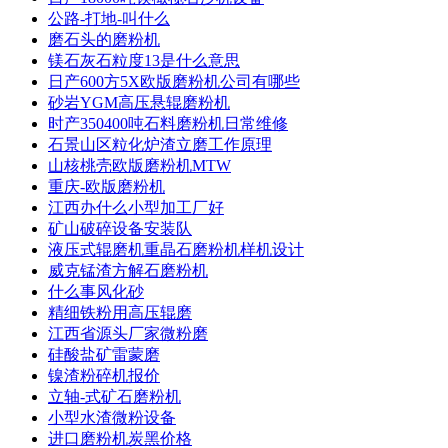
公路-打地-叫什么
磨石头的磨粉机
镁石灰石粒度13是什么意思
日产600方5X欧版磨粉机公司有哪些
砂岩YGM高压悬辊磨粉机
时产350400吨石料磨粉机日常维修
石景山区粒化炉渣立磨工作原理
山核桃壳欧版磨粉机MTW
重庆-欧版磨粉机
江西办什么小型加工厂好
矿山破碎设备安装队
液压式辊磨机重晶石磨粉机样机设计
威克锰渣方解石磨粉机
什么事风化砂
精细铁粉用高压辊磨
江西省源头厂家微粉磨
硅酸盐矿雷蒙磨
镍渣粉碎机报价
立轴-式矿石磨粉机
小型水渣微粉设备
进口磨粉机炭黑价格