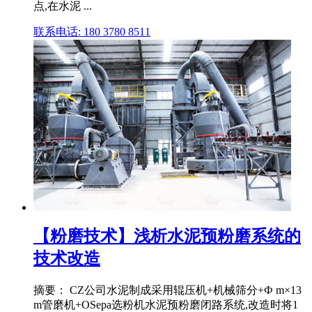
点,在水泥 ...
联系电话: 180 3780 8511
【粉磨技术】浅析水泥预粉磨系统的
技术改造
摘要： CZ公司水泥制成采用辊压机+机械筛分+Ф m×13
m管磨机+OSepa选粉机水泥预粉磨闭路系统,改造时将1