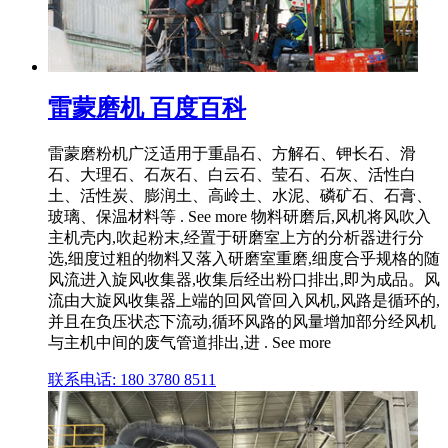
雷蒙磨机 百度百科
雷蒙磨粉机广泛适用于重晶石、方解石、钾长石、滑
石、大理石、石灰石、白云石、莹石、石灰、活性白
土、活性炭、膨润土、高岭土、水泥、磷矿石、石膏、
玻璃、保温材料等 . See more 物料研磨后,风机将风吹入
主机壳内,吹起粉末,经置于研磨室上方的分析器进行分
选,细度过粗的物料又落入研磨室重磨,细度合乎规格的随
风流进入旋风收集器,收集后经出粉口排出,即为成品。风
流由大旋风收集器上端的回风管回入风机,风路是循环的,
并且在负压状态下流动,循环风路的风量增加部分经风机
与主机中间的废气管道排出,进 . See more
联系电话: 180 3780 8511