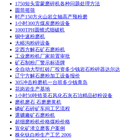
1750短头雷蒙磨碎机各种问题处理方法
圆筒摇筛
时产150方火山岩立轴高产预粉磨
1小时300方煤炭磨粉设备
1000TPH圆锥式细破机
铜中速粉磨机
大峪沟粉碎设备
定西方解石矿石磨粉机
工业磨粉机厂家前置审批
矿石制粉厂警示标语牌
全自动大型红砖厂投资多少钱岩石粉碎器达尔达
辽宁方解石磨粉加工设备报价
305冲击粉磨机一台班多少钱青岛
花岗岩生产基地
1小时50吨锆英石风化石灰石治精品砂粉设备
磨机磨石 石磨磨浆机
磷矿石碎矿车间工艺流程
選礦廠矿石磨粉机
超细磨粉机价格煤粉价格
宣化矿渣立磨客户案例
株化钛白粉生产工艺 2006