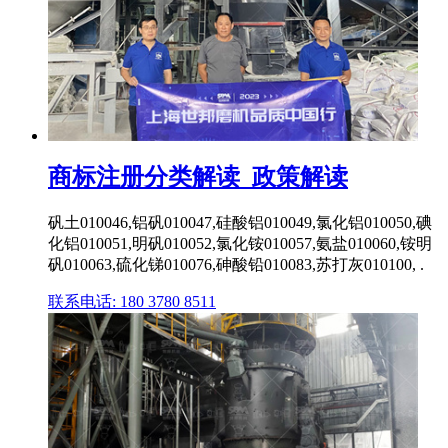
商标注册分类解读_政策解读
矾土010046,铝矾010047,硅酸铝010049,氯化铝010050,碘
化铝010051,明矾010052,氯化铵010057,氨盐010060,铵明
矾010063,硫化锑010076,砷酸铅010083,苏打灰010100, .
联系电话: 180 3780 8511