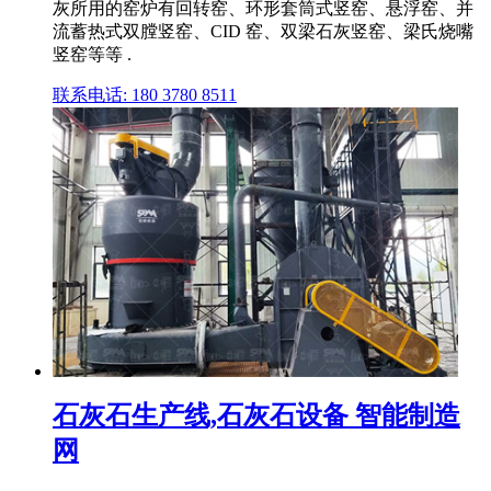
灰所用的窑炉有回转窑、环形套筒式竖窑、悬浮窑、并
流蓄热式双膛竖窑、CID 窑、双梁石灰竖窑、梁氏烧嘴
竖窑等等 .
联系电话: 180 3780 8511
石灰石生产线,石灰石设备 智能制造
网