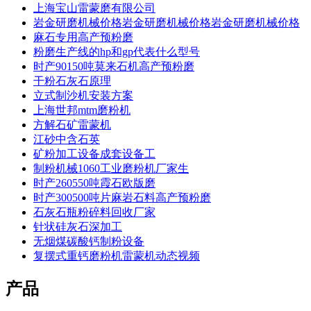
上海宝山雷蒙磨有限公司
岩金研磨机械价格岩金研磨机械价格岩金研磨机械价格
麻石专用高产预粉磨
粉磨生产线的hp和gp代表什么型号
时产90150吨莫来石机高产预粉磨
干粉石灰石原理
立式制沙机安装方案
上海世邦mtm磨粉机
方解石矿雷蒙机
江砂中含石英
矿粉加工设备成套设备工
制粉机械1060工业磨粉机厂家生
时产260550吨霞石欧版磨
时产300500吨片麻岩石料高产预粉磨
石灰石瓶粉碎料回收厂家
针状硅灰石深加工
无烟煤碳酸钙制粉设备
复摆式重钙磨粉机雷蒙机动态视频
产品