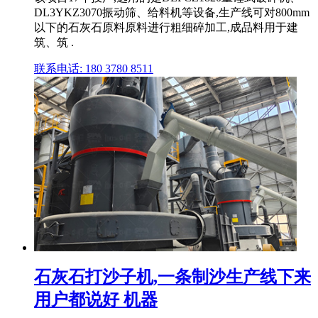
DL3YKZ3070振动筛、给料机等设备,生产线可对800mm
以下的石灰石原料原料进行粗细碎加工,成品料用于建
筑、筑 .
联系电话: 180 3780 8511
石灰石打沙子机,一条制沙生产线下来
用户都说好 机器