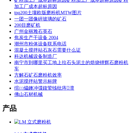
矿粉加工厂成本超标原因矿粉加工厂成本超标原因矿粉
加工厂成本超标原因
tpq200土壤欧版磨粉机MTW图片
一团一团像碎玻璃的矿石
200目磨矿机
广州金丽雅石英石
焦炭生产干设备 2004
潮州市粉体设备联系电话
混凝土搅拌站石灰石需要什么证
科达机械设备制造厂
南宁市到哪里买工地上拉石头泥土的焙烧锂辉石磨粉机
车
方解石矿石磨粉机效率
水泥搅拌站警示标牌
绾㈢爞鐭冲弽鍑荤牬纰庤澶
佛山石材机械
产品