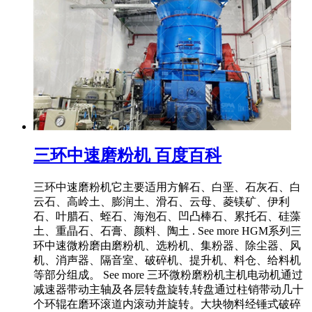
三环中速磨粉机 百度百科
三环中速磨粉机它主要适用方解石、白垩、石灰石、白
云石、高岭土、膨润土、滑石、云母、菱镁矿、伊利
石、叶腊石、蛭石、海泡石、凹凸棒石、累托石、硅藻
土、重晶石、石膏、颜料、陶土 . See more HGM系列三
环中速微粉磨由磨粉机、选粉机、集粉器、除尘器、风
机、消声器、隔音室、破碎机、提升机、料仓、给料机
等部分组成。 See more 三环微粉磨粉机主机电动机通过
减速器带动主轴及各层转盘旋转,转盘通过柱销带动几十
个环辊在磨环滚道内滚动并旋转。大块物料经锤式破碎