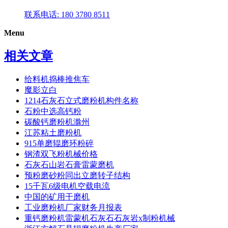
联系电话: 180 3780 8511
Menu
相关文章
给料机捣棒推焦车
魔影立白
1214石灰石立式磨粉机构件名称
石粉中选高钙粉
碳酸钙磨粉机滁州
江苏粘土磨粉机
915单磨辊磨环粉碎
钢渣双飞粉机械价格
石灰石山岩石膏雷蒙磨机
预粉磨砂粉同出立磨转子结构
15千瓦6级电机空载电流
中国的矿用干磨机
工业磨粉机厂家财务月报表
重钙磨粉机雷蒙机石灰石石灰岩x制粉机械