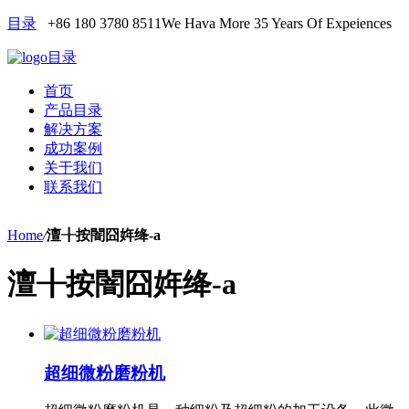
目录
+86 180 3780 8511
We Hava More 35 Years Of Expeiences
目录
首页
产品目录
解决方案
成功案例
关于我们
联系我们
Home
/
澶╂按闇囧姩绛-a
澶╂按闇囧姩绛-a
超细微粉磨粉机