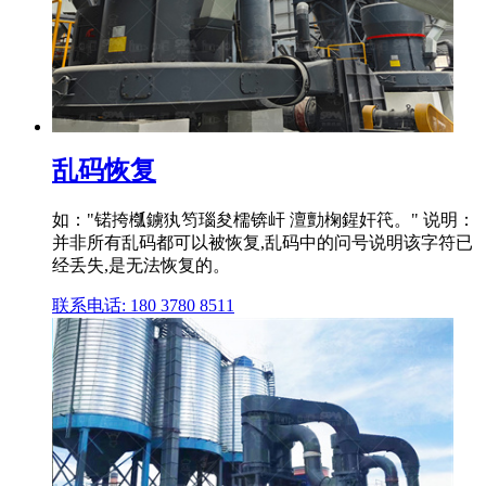
乱码恢复
如："锘挎槬鐪犱笉瑙夋檽锛屽 澶勯椈鍟奸笩。" 说明：
并非所有乱码都可以被恢复,乱码中的问号说明该字符已
经丢失,是无法恢复的。
联系电话: 180 3780 8511