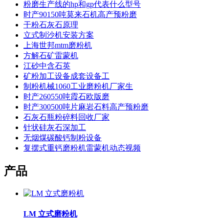
粉磨生产线的hp和gp代表什么型号
时产90150吨莫来石机高产预粉磨
干粉石灰石原理
立式制沙机安装方案
上海世邦mtm磨粉机
方解石矿雷蒙机
江砂中含石英
矿粉加工设备成套设备工
制粉机械1060工业磨粉机厂家生
时产260550吨霞石欧版磨
时产300500吨片麻岩石料高产预粉磨
石灰石瓶粉碎料回收厂家
针状硅灰石深加工
无烟煤碳酸钙制粉设备
复摆式重钙磨粉机雷蒙机动态视频
产品
LM 立式磨粉机