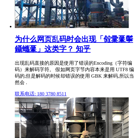
为什么网页乱码时会出现「傡彚鞷鬡
鑷蠵鞷」这类字？ 知乎
出现乱码直接的原因是使用了错误的Encoding（字符编
码）来解码字符。 假如网页字节内容本来是用 UTF8 编
码的,但是解码的时候却错误的使用 GBK 来解码,所以当
然会 .
联系电话: 180 3780 8511