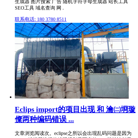
生成器 图片搜索 广告 随机字符字母生成器 站长工具
SEO工具 域名查询 网 .
联系电话: 180 3780 8511
Eclips import的项目出现 和 瀹㈡埛璇
儏两种编码错误 ...
文章浏览阅读次。eclipse之所以会出现乱码问题是因为