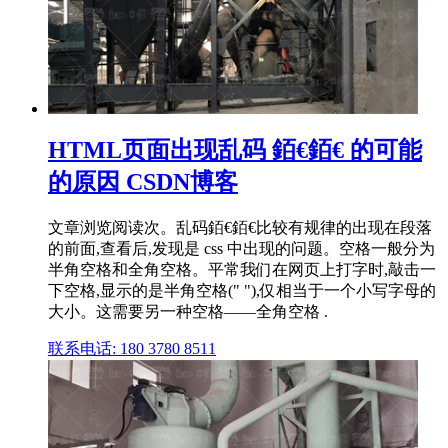
HTML页面出现乱码 銆€銆€ 的可能
的原因 CSDN博客
文章浏览阅读次。乱码銆€銆€比较有规律的出现在段落
的前面,查看后,发现是 css 中出现的问题。空格一般分为
半角空格和全角空格。平常我们在网页上打字时,敲击一
下空格,显示的是半角空格(" "),仅相当于一个小写字母的
大小。这需要另一种空格——全角空格 .
联系电话: 180 3780 8511