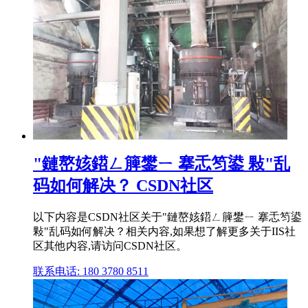
"鏈嶅姟鍣ㄥ簲鐢ㄧ 搴忎笉鍙 敤"乱
码如何解决？ CSDN社区
以下内容是CSDN社区关于"鏈嶅姟鍣ㄥ簲鐢ㄧ 搴忎笉鍙
敤"乱码如何解决？相关内容,如果想了解更多关于IIS社
区其他内容,请访问CSDN社区。
联系电话: 180 3780 8511