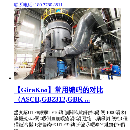
联系电话: 180 3780 8511
【GiraKoo】常用编码的对比
（ASCII,GB2312,GBK ...
鐢变簬UTF8鍜孶TF16鏄 彉闀跨紪鐮併€傝 绠 1000涓 枃
瀛楃殑size闇€瑕侀亶鍘嗘瘡涓€涓 瓧绗﹁繘琛岃 绠椼€傞
殢鏈鸿 闂 €熷害鎱€€ UTF32鏄 浐瀹氶暱搴︾紪鐮併€傝