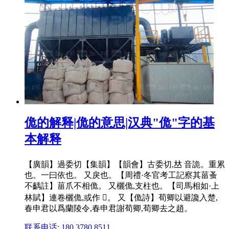
佹的解释|佹的意思|汉典"佹"字的基
本解释
【廣韻】過委切【集韻】【韻會】古委切,𠀤 音詭。重累
也。一曰依也。 又戾也。【周禮·冬官考工記察其菑蚤
不齲註】菑爪不相佹。 又欐佹,支柱也。【司馬相如·上
林賦】連卷欐佹,或作 𢼮。 又【佹詩】荀卿以避讒入楚,
春申君以爲蘭陵令,春申君謝荀卿,荀卿去之趙。
联系电话: 180 3780 8511