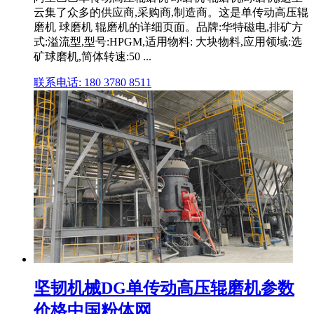
云集了众多的供应商,采购商,制造商。这是单传动高压辊
磨机 球磨机 辊磨机的详细页面。品牌:华特磁电,排矿方
式:溢流型,型号:HPGM,适用物料: 大块物料,应用领域:选
矿球磨机,简体转速:50 ...
联系电话: 180 3780 8511
坚韧机械DG单传动高压辊磨机参数
价格中国粉体网