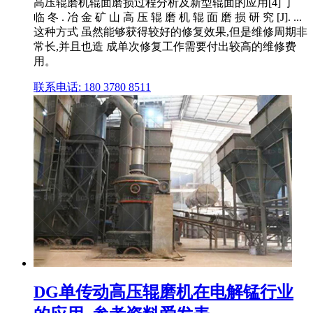
高压辊磨机辊面磨损过程分析及新型辊面的应用[4] 丁
临 冬 . 冶 金 矿 山 高 压 辊 磨 机 辊 面 磨 损 研 究 [J]. ...
这种方式 虽然能够获得较好的修复效果,但是维修周期非
常长,并且也造 成单次修复工作需要付出较高的维修费
用。
联系电话: 180 3780 8511
DG单传动高压辊磨机在电解锰行业