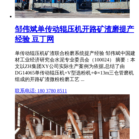
邹伟斌单传动辊压机开路矿渣磨提产
经验 豆丁网
单传动辊压机矿渣联合粉磨系统提产经验 邹伟斌中国建
材工业经济研究会水泥专业委员会（100024） 摘要：本
文以ZH集团XY公司实际生产案例为依据,总结了由
DG14065单传动辊压机+V型选粉机+Φ×13m三仓管磨机
组成的开路矿渣微粉粉磨工艺 ...
联系电话: 180 3780 8511