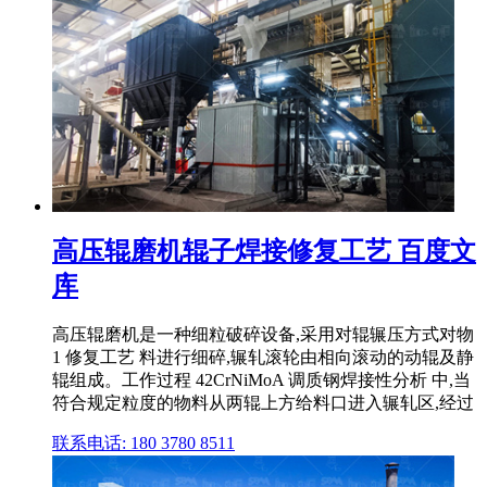
高压辊磨机辊子焊接修复工艺 百度文
库
高压辊磨机是一种细粒破碎设备,采用对辊辗压方式对物
1 修复工艺 料进行细碎,辗轧滚轮由相向滚动的动辊及静
辊组成。工作过程 42CrNiMoA 调质钢焊接性分析 中,当
符合规定粒度的物料从两辊上方给料口进入辗轧区,经过
联系电话: 180 3780 8511