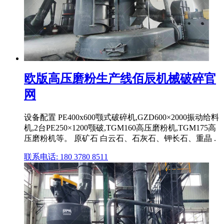
欧版高压磨粉生产线佰辰机械破碎官
网
设备配置 PE400x600颚式破碎机,GZD600×2000振动给料
机,2台PE250×1200颚破,TGM160高压磨粉机,TGM175高
压磨粉机等。 原矿石 白云石、石灰石、钾长石、重晶 .
联系电话: 180 3780 8511