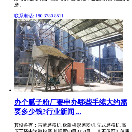
磨 .
联系电话: 180 3780 8511
办个腻子粉厂要申办哪些手续大约需
要多少钱?行业新闻 ...
其设备有：雷蒙磨粉机,欧版梯形磨粉机,立式磨粉机,高
压三环中速微粉磨,其细度80目3250目。 其不仅可以使用