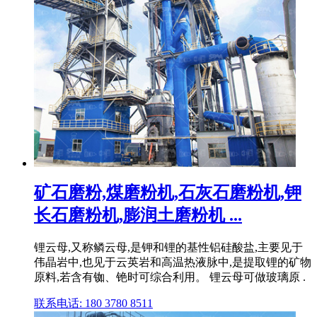
矿石磨粉,煤磨粉机,石灰石磨粉机,钾
长石磨粉机,膨润土磨粉机 ...
锂云母,又称鳞云母,是钾和锂的基性铝硅酸盐,主要见于
伟晶岩中,也见于云英岩和高温热液脉中,是提取锂的矿物
原料,若含有铷、铯时可综合利用。 锂云母可做玻璃原 .
联系电话: 180 3780 8511