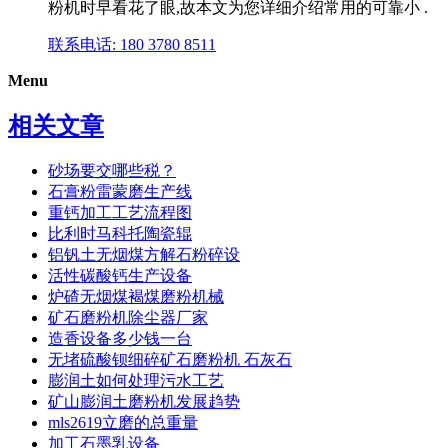
粉机时早看花了眼,故本文为您详细介绍常用的可靠小 .
联系电话: 180 3780 8511
Menu
相关文章
砂场要交哪些税？
石膏粉雷蒙磨生产线
重钙加工工艺流程图
比利时马科托陶瓷辊
铝钒土无烟煤方解石粉碎设
活性碳酸钙生产设备
炉碴无烟煤褐煤磨粉机械
矿石磨粉机除尘器厂家
造香设备多少钱一台
无堵硫酸钡细碎矿石磨粉机 石灰石
膨润土如何处理污水工艺
矿山膨润土磨粉机发展趋势
mls2619立磨的总重量
加工石墨乳设备