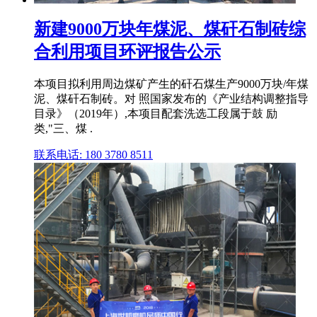
新建9000万块年煤泥、煤矸石制砖综
合利用项目环评报告公示
本项目拟利用周边煤矿产生的矸石煤生产9000万块/年煤
泥、煤矸石制砖。对 照国家发布的《产业结构调整指导
目录》（2019年）,本项目配套洗选工段属于鼓 励
类,"三、煤 .
联系电话: 180 3780 8511