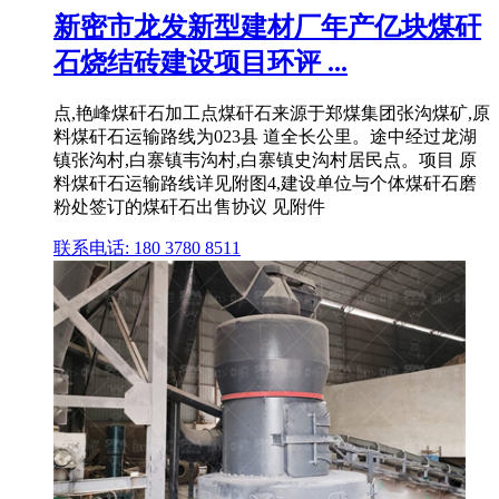
新密市龙发新型建材厂年产亿块煤矸
石烧结砖建设项目环评 ...
点,艳峰煤矸石加工点煤矸石来源于郑煤集团张沟煤矿,原
料煤矸石运输路线为023县 道全长公里。途中经过龙湖
镇张沟村,白寨镇韦沟村,白寨镇史沟村居民点。项目 原
料煤矸石运输路线详见附图4,建设单位与个体煤矸石磨
粉处签订的煤矸石出售协议 见附件
联系电话: 180 3780 8511