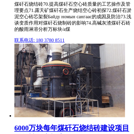
煤矸石烧结砖70.提高煤矸石空心砖质量的工艺操作及管
理要点71.露天矿煤矸石生产烧结空心砖初探72.煤矸石淤
泥空心砖芯架裂Байду номын сангаас的成因及防治73.浅
谈变质作用对煤矸石烧制砖的影响74.高碱灰渣煤矸石砖
的酸雨淋溶分析万标块/a煤
联系电话: 180 3780 8511
6000万块每年煤矸石烧结砖建设项目