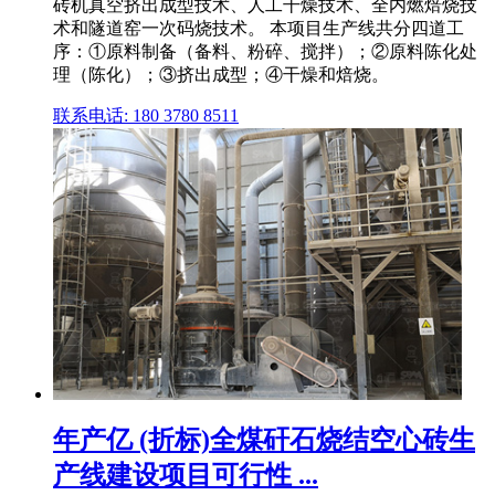
砖机真空挤出成型技术、人工干燥技术、全内燃焙烧技
术和隧道窑一次码烧技术。 本项目生产线共分四道工
序：①原料制备（备料、粉碎、搅拌）；②原料陈化处
理（陈化）；③挤出成型；④干燥和焙烧。
联系电话: 180 3780 8511
年产亿 (折标)全煤矸石烧结空心砖生
产线建设项目可行性 ...