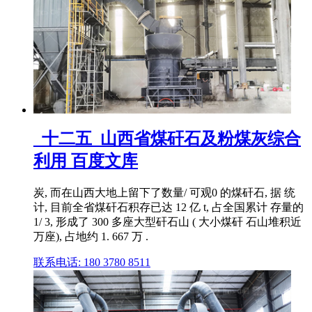
_十二五_山西省煤矸石及粉煤灰综合
利用 百度文库
炭, 而在山西大地上留下了数量/ 可观0 的煤矸石, 据 统
计, 目前全省煤矸石积存已达 12 亿 t, 占全国累计 存量的
1/ 3, 形成了 300 多座大型矸石山 ( 大小煤矸 石山堆积近
万座), 占地约 1. 667 万 .
联系电话: 180 3780 8511