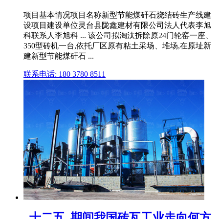
项目基本情况项目名称新型节能煤矸石烧结砖生产线建
设项目建设单位灵台县陇鑫建材有限公司法人代表李旭
科联系人李旭科 ... 该公司拟淘汰拆除原24门轮窑一座、
350型砖机一台,依托厂区原有粘土采场、堆场,在原址新
建新型节能煤矸石 ...
联系电话: 180 3780 8511
_十二五_期间我国砖瓦工业走向何方