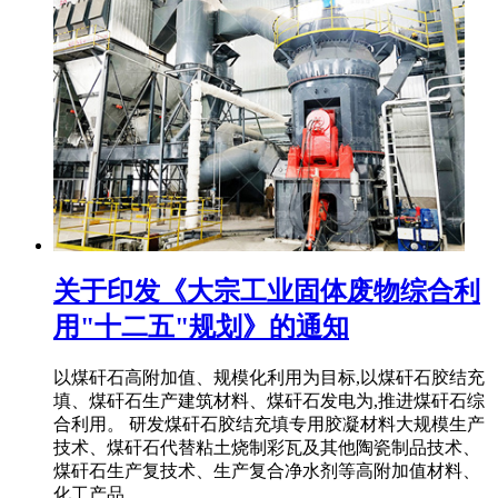
关于印发《大宗工业固体废物综合利
用"十二五"规划》的通知
以煤矸石高附加值、规模化利用为目标,以煤矸石胶结充
填、煤矸石生产建筑材料、煤矸石发电为,推进煤矸石综
合利用。 研发煤矸石胶结充填专用胶凝材料大规模生产
技术、煤矸石代替粘土烧制彩瓦及其他陶瓷制品技术、
煤矸石生产复技术、生产复合净水剂等高附加值材料、
化工产品。