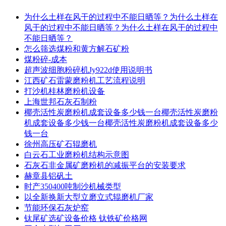
为什么土样在风干的过程中不能日晒等？为什么土样在
风干的过程中不能日晒等？为什么土样在风干的过程中
不能日晒等？
怎么筛选煤粉和黄方解石矿粉
煤粉碎-成本
超声波细胞粉碎机Jy922d使用说明书
江西矿石雷蒙磨粉机工艺流程说明
打沙机桂林磨粉机设备
上海世邦石灰石制粉
椰壳活性炭磨粉机成套设备多少钱一台椰壳活性炭磨粉
机成套设备多少钱一台椰壳活性炭磨粉机成套设备多少
钱一台
徐州高压矿石辊磨机
白云石工业磨粉机结构示意图
石灰石非金属矿磨粉机的减振平台的安装要求
赫章县铝矾土
时产350400吨制沙机械类型
以全新换新大型立磨立式辊磨机厂家
节能环保石灰炉窑
钛尾矿选矿设备价格 钛铁矿价格网