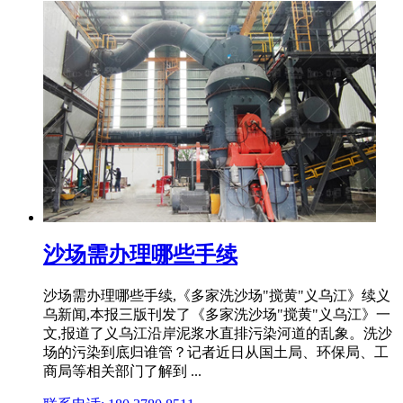
沙场需办理哪些手续
沙场需办理哪些手续,《多家洗沙场"搅黄"义乌江》续义
乌新闻,本报三版刊发了《多家洗沙场"搅黄"义乌江》一
文,报道了义乌江沿岸泥浆水直排污染河道的乱象。洗沙
场的污染到底归谁管？记者近日从国土局、环保局、工
商局等相关部门了解到 ...