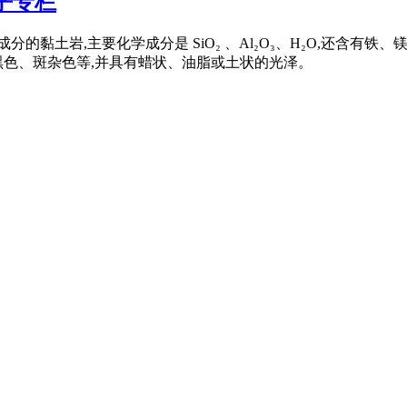
乎专栏
分的黏土岩,主要化学成分是 SiO₂ 、Al₂O₃、H₂O,还含
黑色、斑杂色等,并具有蜡状、油脂或土状的光泽。