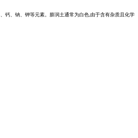
有铁、镁、钙、钠、钾等元素。膨润土通常为白色,由于含有杂质且化学