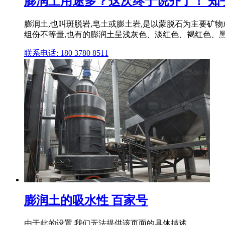
膨润土用途多？这次终于说齐了！ 知
膨润土,也叫斑脱岩,皂土或膨土岩,是以蒙脱石为主要矿物成
组份不等量,也有的膨润土呈浅灰色、淡红色、褐红色、
联系电话: 180 3780 8511
膨润土的吸水性 百家号
由于此的设置,我们无法提供该页面的具体描述。