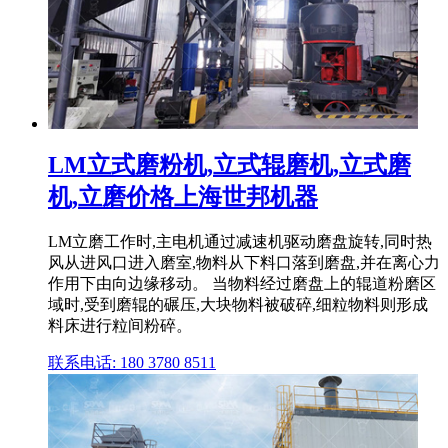
LM立式磨粉机,立式辊磨机,立式磨
机,立磨价格上海世邦机器
LM立磨工作时,主电机通过减速机驱动磨盘旋转,同时热
风从进风口进入磨室,物料从下料口落到磨盘,并在离心力
作用下由向边缘移动。 当物料经过磨盘上的辊道粉磨区
域时,受到磨辊的碾压,大块物料被破碎,细粒物料则形成
料床进行粒间粉碎。
联系电话: 180 3780 8511