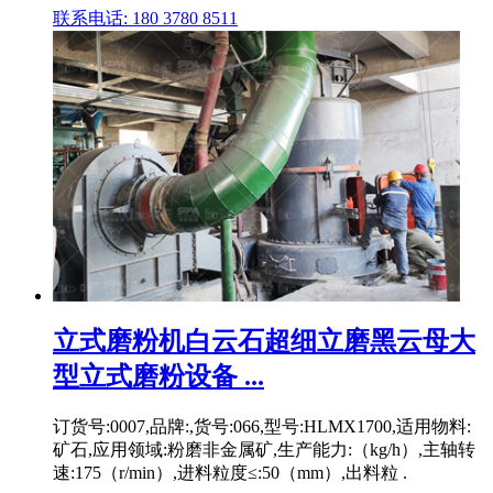
联系电话: 180 3780 8511
立式磨粉机白云石超细立磨黑云母大
型立式磨粉设备 ...
订货号:0007,品牌:,货号:066,型号:HLMX1700,适用物料:
矿石,应用领域:粉磨非金属矿,生产能力:（kg/h）,主轴转
速:175（r/min）,进料粒度≤:50（mm）,出料粒 .