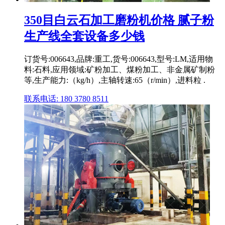
350目白云石加工磨粉机价格 腻子粉
生产线全套设备多少钱
订货号:006643,品牌:重工,货号:006643,型号:LM,适用物
料:石料,应用领域:矿粉加工、煤粉加工、非金属矿制粉
等,生产能力:（kg/h）,主轴转速:65（r/min）,进料粒 .
联系电话: 180 3780 8511