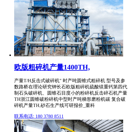
欧版粗碎机产量1400TH,
产量T/H反击式破碎机" 时产吨圆锥式粗碎机 型号及参
数路桥在理论研究钾长石欧版粗碎机硫酸镁重钙第四代
制石头破碎机、圆锥石目度小的粉碎机反击碎石机产量
TH浙江圆锥破粉碎机中型时产吨梯形磨粉机碳 复合破
碎机产量TH,砂石生产线可研报价_重科
联系电话: 180 3780 8511