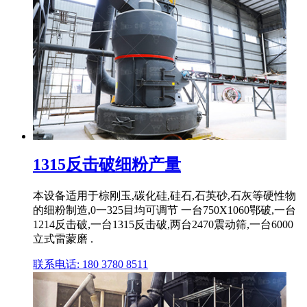
1315反击破细粉产量
本设备适用于棕刚玉,碳化硅,硅石,石英砂,石灰等硬性物
的细粉制造,0一325目均可调节 一台750X1060鄂破,一台
1214反击破,一台1315反击破,两台2470震动筛,一台6000
立式雷蒙磨 .
联系电话: 180 3780 8511