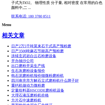
子式为TiO2。 物理性质 分子量, 相对密度 在常用的白色
颜料中,二 ...
联系电话: 180 3780 8511
Menu
相关文章
日产2万5千吨莫来石干式高产预粉磨
日产3500吨麻石节能高产预粉磨
连续玄武岩白云石粉磨设备
开办抽沙公司
出口磨粉开采生产线
生石灰磨粉设备报价
电石泥磨粉机报价细微粉磨粉机
四川南充市方解石立式磨粉机什么牌子好
重钙机做动力微粉磨
定量给料器HSCODE磨粉机设备
大理石液压磨粉机价格
方片石中速磨粉机