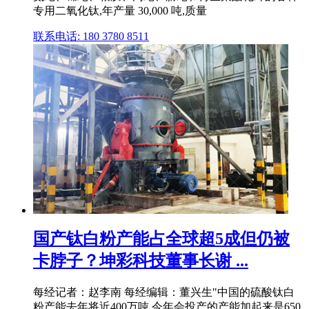
专用二氧化钛,年产量 30,000 吨,质量
联系电话: 180 3780 8511
国产钛白粉产能占全球超5成但仍被
卡脖子？坤彩科技董事长谢 ...
每经记者：赵李南 每经编辑：董兴生"中国的硫酸钛白
粉产能去年将近400万吨,今年会投产的产能加起来是650