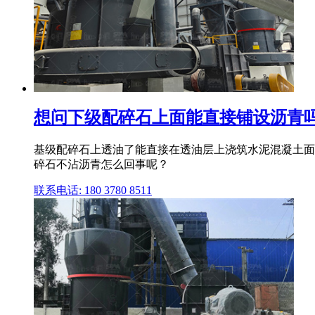
想问下级配碎石上面能直接铺设沥青吗
基级配碎石上透油了能直接在透油层上浇筑水泥混凝土面层吗
碎石不沾沥青怎么回事呢？
联系电话: 180 3780 8511