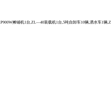
900W摊铺机1台,ZL—40装载机1台,5吨自卸车10辆,洒水车1