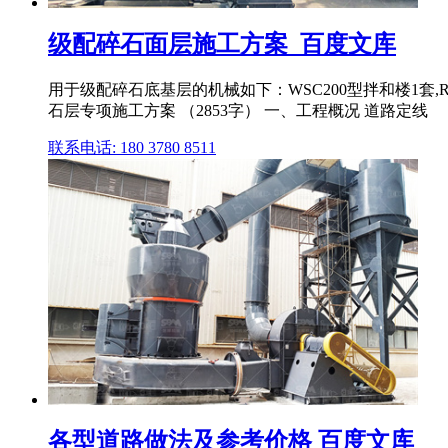
级配碎石面层施工方案_百度文库
用于级配碎石底基层的机械如下：WSC200型拌和楼1套,RP
石层专项施工方案 （2853字） 一、工程概况 道路定线
联系电话: 180 3780 8511
各型道路做法及参考价格 百度文库