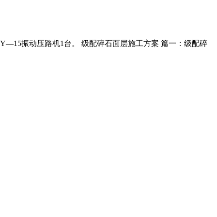
辆,ZY—15振动压路机1台。 级配碎石面层施工方案 篇一：级配碎