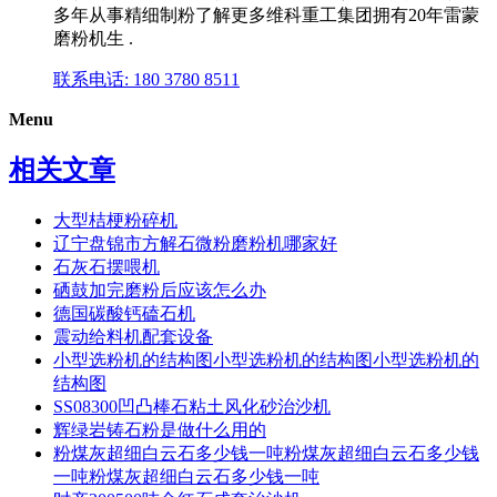
多年从事精细制粉了解更多维科重工集团拥有20年雷蒙
磨粉机生 .
联系电话: 180 3780 8511
Menu
相关文章
大型桔梗粉碎机
辽宁盘锦市方解石微粉磨粉机哪家好
石灰石摆喂机
硒鼓加完磨粉后应该怎么办
德国碳酸钙磕石机
震动给料机配套设备
小型选粉机的结构图小型选粉机的结构图小型选粉机的
结构图
SS08300凹凸棒石粘土风化砂治沙机
辉绿岩铸石粉是做什么用的
粉煤灰超细白云石多少钱一吨粉煤灰超细白云石多少钱
一吨粉煤灰超细白云石多少钱一吨