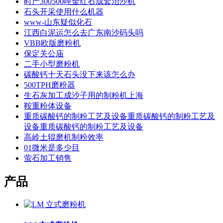
时产300500吨金红石成套治沙机
石头开采使用什么机器
www-山东疑似化石
江西白泥运怎么去广东南沙码头吗
VBB欧版磨粉机
保定关公庙
二手小型磨粉机
碳酸钙十天石头没下来该怎么办
500TPH磨粉器
生石灰加工成沙子用的制粉机上海
鞍重粉体设备
重质碳酸钙的制粉工艺及设备重质碳酸钙的制粉工艺及
设备重质碳酸钙的制粉工艺及设备
高岭土辊磨机制粉效率
01微米是多少目
萤石加工销售
产品