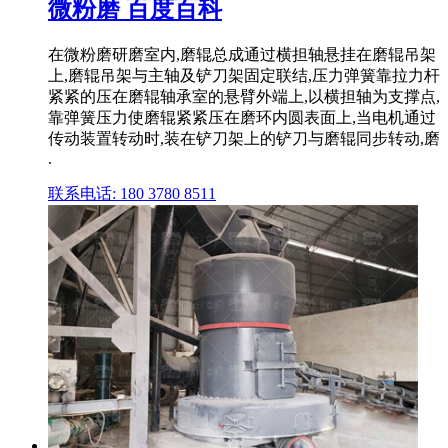
微粉磨 百度百科
在微粉磨研磨室内,磨辊总成通过横担轴悬挂在磨辊吊架
上,磨辊吊架与主轴及铲刀架固定联结,压力弹簧靠拉力杆
紧紧的压在磨辊轴承室的悬臂外端上,以横担轴为支撑点,
靠弹簧压力使磨辊紧紧压在磨环内圆表面上,当电机通过
传动装置转动时,装在铲刀架上的铲刀与磨辊同步转动,磨
.
联系电话: 180 3780 8511