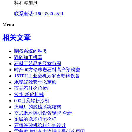
料和添加剂 .
联系电话: 180 3780 8511
Menu
相关文章
制粉系统的种类
猫砂加工机器
石材工艺品的经营范围
时产90方珍珠岩石料高产预粉磨
15TPH工业磨机方解石粉碎设备
水稳破除套什么定额
蓝晶石什么价位i
常州-粉碎机械
600目悬辊粉沙机
火电厂的脱硫系统结构
立式磨粉碎机设备铭牌 全新
东城的选粉机怎么样
石粉洗砂机给料斗的设计
雷蒙磨进料多电流增大是什么原因