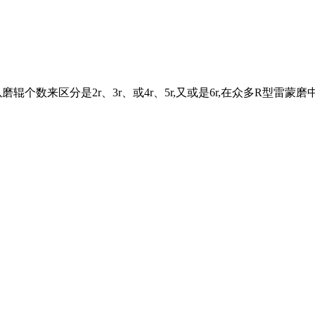
辊个数来区分是2r、3r、或4r、5r,又或是6r,在众多R型雷蒙