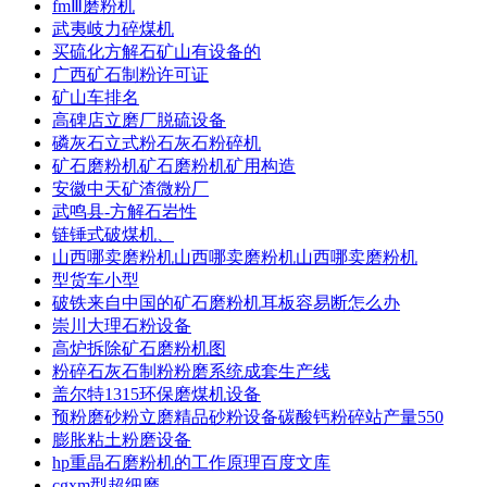
fmⅢ磨粉机
武夷岐力碎煤机
买硫化方解石矿山有设备的
广西矿石制粉许可证
矿山车排名
高碑店立磨厂脱硫设备
磷灰石立式粉石灰石粉碎机
矿石磨粉机矿石磨粉机矿用构造
安徽中天矿渣微粉厂
武鸣县-方解石岩性
链锤式破煤机、
山西哪卖磨粉机山西哪卖磨粉机山西哪卖磨粉机
型货车小型
破铁来自中国的矿石磨粉机耳板容易断怎么办
崇川大理石粉设备
高炉拆除矿石磨粉机图
粉碎石灰石制粉粉磨系统成套生产线
盖尔特1315环保磨煤机设备
预粉磨砂粉立磨精品砂粉设备碳酸钙粉碎站产量550
膨胀粘土粉磨设备
hp重晶石磨粉机的工作原理百度文库
cgxm型超细磨