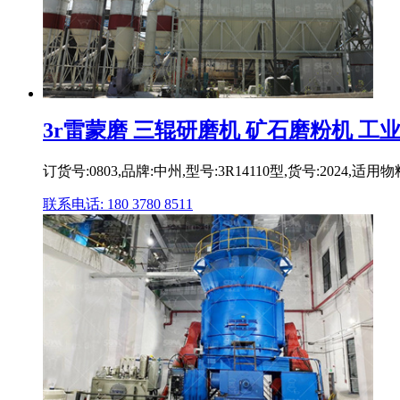
3r雷蒙磨 三辊研磨机 矿石磨粉机 工业化工
订货号:0803,品牌:中州,型号:3R14110型,货号:202
联系电话: 180 3780 8511