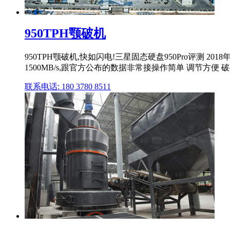
950TPH颚破机
950TPH颚破机,快如闪电!三星固态硬盘950Pro评测 2018年1
1500MB/s,跟官方公布的数据非常接操作简单 调节方便 
联系电话: 180 3780 8511