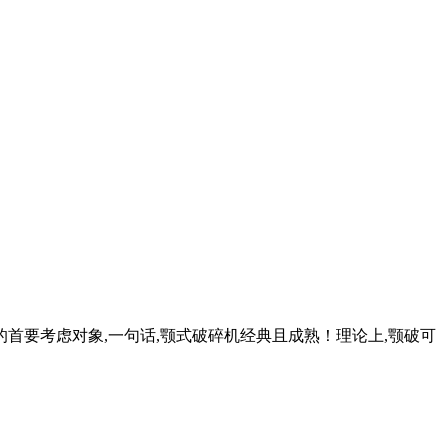
首要考虑对象,一句话,颚式破碎机经典且成熟！理论上,颚破可