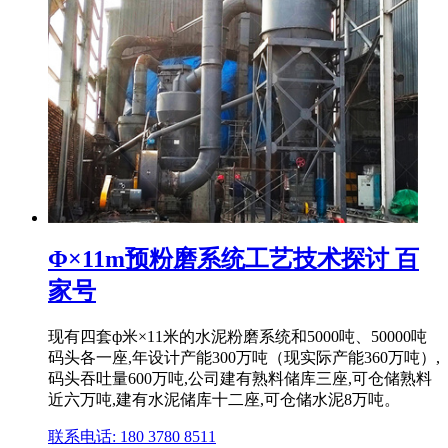
Φ×11m预粉磨系统工艺技术探讨 百
家号
现有四套ф米×11米的水泥粉磨系统和5000吨、50000吨
码头各一座,年设计产能300万吨（现实际产能360万吨）,
码头吞吐量600万吨,公司建有熟料储库三座,可仓储熟料
近六万吨,建有水泥储库十二座,可仓储水泥8万吨。
联系电话: 180 3780 8511