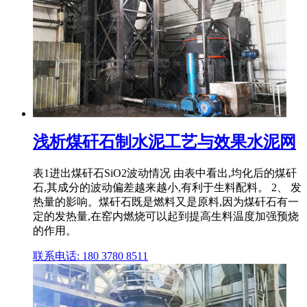
浅析煤矸石制水泥工艺与效果水泥网
表1进出煤矸石SiO2波动情况 由表中看出,均化后的煤矸
石,其成分的波动偏差越来越小,有利于生料配料。 2、 发
热量的影响。煤矸石既是燃料又是原料,因为煤矸石有一
定的发热量,在窑内燃烧可以起到提高生料温度加强预烧
的作用。
联系电话: 180 3780 8511