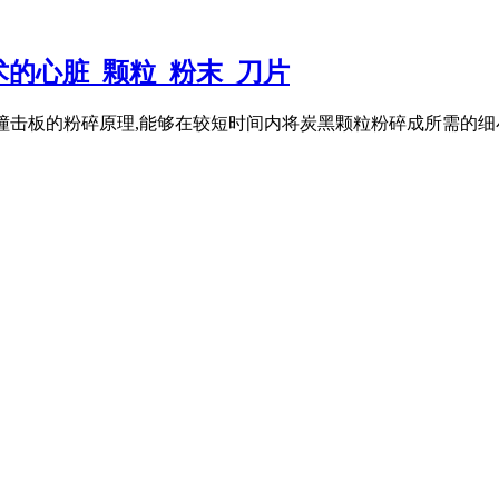
的心脏_颗粒_粉末_刀片
速旋转刀片和撞击板的粉碎原理,能够在较短时间内将炭黑颗粒粉碎成所