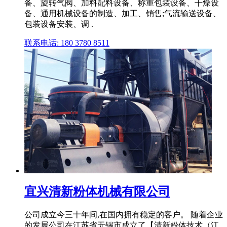
备、旋转气阀、加料配料设备、称重包装设备、干燥设
备、通用机械设备的制造、加工、销售;气流输送设备、
包装设备安装、调 .
联系电话: 180 3780 8511
宜兴清新粉体机械有限公司
公司成立今三十年间,在国内拥有稳定的客户。 随着企业
的发展公司在江苏省无锡市成立了【清新粉体技术（江