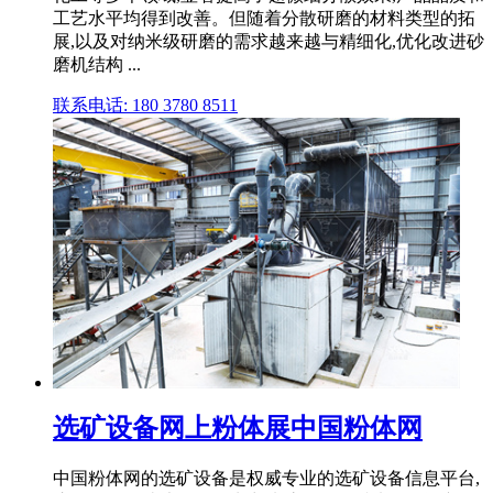
工艺水平均得到改善。但随着分散研磨的材料类型的拓
展,以及对纳米级研磨的需求越来越与精细化,优化改进砂
磨机结构 ...
联系电话: 180 3780 8511
选矿设备网上粉体展中国粉体网
中国粉体网的选矿设备是权威专业的选矿设备信息平台,