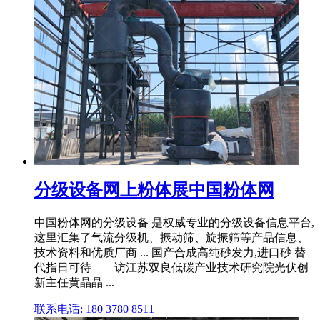
分级设备网上粉体展中国粉体网
中国粉体网的分级设备 是权威专业的分级设备信息平台,
这里汇集了气流分级机、振动筛、旋振筛等产品信息、
技术资料和优质厂商 ... 国产合成高纯砂发力,进口砂 替
代指日可待——访江苏双良低碳产业技术研究院光伏创
新主任黄晶晶 ...
联系电话: 180 3780 8511