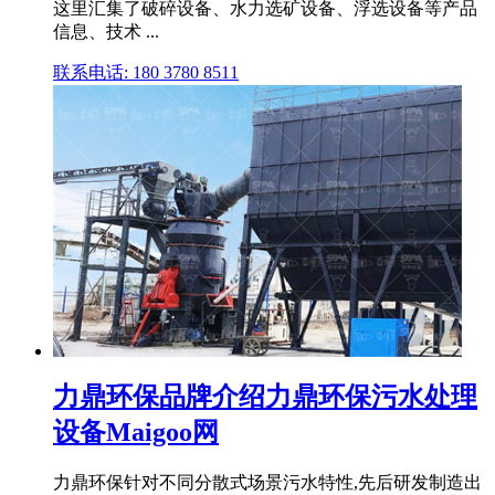
这里汇集了破碎设备、水力选矿设备、浮选设备等产品
信息、技术 ...
联系电话: 180 3780 8511
力鼎环保品牌介绍力鼎环保污水处理
设备Maigoo网
力鼎环保针对不同分散式场景污水特性,先后研发制造出