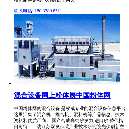
粉体制备是核心,砂磨机作用大
联系电话: 180 3780 8511
混合设备网上粉体展中国粉体网
中国粉体网的混合设备 是权威专业的混合设备信息平台,
这里汇集了混合机、捏合机、混料机等产品信息、技术
资料和优质厂商 ... 国产合成高纯砂发力,进口砂 替代指
日可待——访江苏双良低碳产业技术研究院光伏创新主