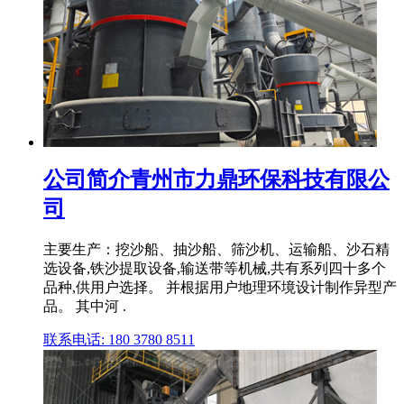
公司简介青州市力鼎环保科技有限公
司
主要生产：挖沙船、抽沙船、筛沙机、运输船、沙石精
选设备,铁沙提取设备,输送带等机械,共有系列四十多个
品种,供用户选择。 并根据用户地理环境设计制作异型产
品。 其中河 .
联系电话: 180 3780 8511