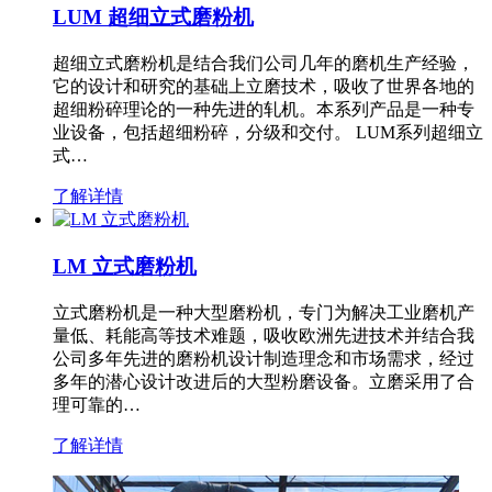
LUM 超细立式磨粉机
超细立式磨粉机是结合我们公司几年的磨机生产经验，
它的设计和研究的基础上立磨技术，吸收了世界各地的
超细粉碎理论的一种先进的轧机。本系列产品是一种专
业设备，包括超细粉碎，分级和交付。 LUM系列超细立
式…
了解详情
LM 立式磨粉机
立式磨粉机是一种大型磨粉机，专门为解决工业磨机产
量低、耗能高等技术难题，吸收欧洲先进技术并结合我
公司多年先进的磨粉机设计制造理念和市场需求，经过
多年的潜心设计改进后的大型粉磨设备。立磨采用了合
理可靠的…
了解详情