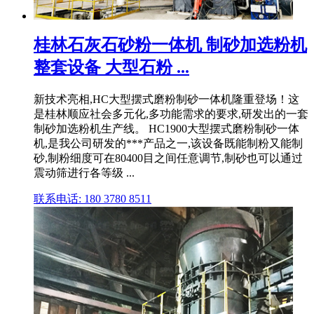
桂林石灰石砂粉一体机 制砂加选粉机
整套设备 大型石粉 ...
新技术亮相,HC大型摆式磨粉制砂一体机隆重登场！这
是桂林顺应社会多元化,多功能需求的要求,研发出的一套
制砂加选粉机生产线。 HC1900大型摆式磨粉制砂一体
机,是我公司研发的***产品之一,该设备既能制粉又能制
砂,制粉细度可在80400目之间任意调节,制砂也可以通过
震动筛进行各等级 ...
联系电话: 180 3780 8511