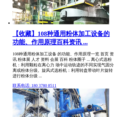
【收藏】108种通用粉体加工设备的
功能、作用原理百科资讯 ...
108种通用粉体加工设备 的功能、作用原理一览 首页 资
讯 粉体展 人才 资料 会展 百科 粉体圈子 ... 离心式选粉
机：利用颗粒在离心力 场中运动轨迹的不同实现气固分
离或粉体分级。旋风式选粉机：利用转盘带动叶片旋转
进行粉体分级 ...
联系电话: 180 3780 8511