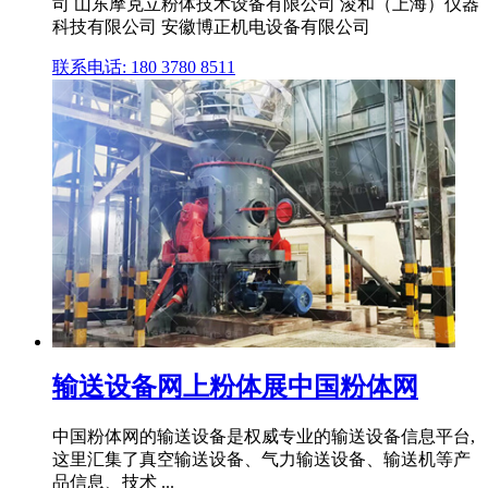
司 山东摩克立粉体技术设备有限公司 浚和（上海）仪器
科技有限公司 安徽博正机电设备有限公司
联系电话: 180 3780 8511
输送设备网上粉体展中国粉体网
中国粉体网的输送设备是权威专业的输送设备信息平台,
这里汇集了真空输送设备、气力输送设备、输送机等产
品信息、技术 ...