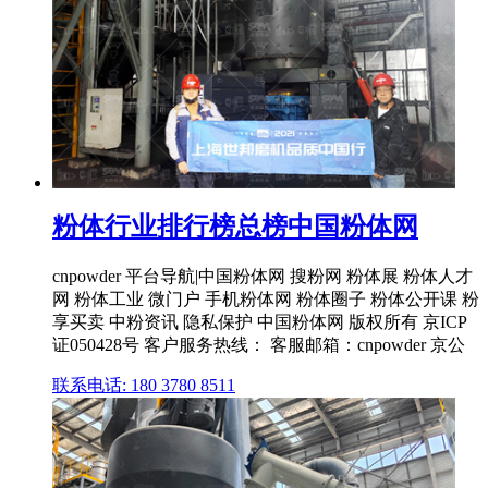
粉体行业排行榜总榜中国粉体网
cnpowder 平台导航|中国粉体网 搜粉网 粉体展 粉体人才
网 粉体工业 微门户 手机粉体网 粉体圈子 粉体公开课 粉
享买卖 中粉资讯 隐私保护 中国粉体网 版权所有 京ICP
证050428号 客户服务热线： 客服邮箱：cnpowder 京公
联系电话: 180 3780 8511