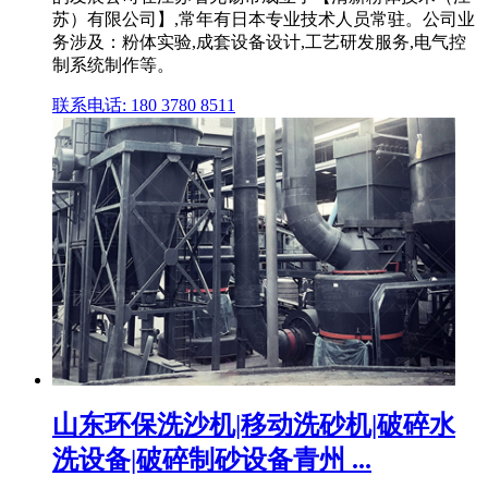
苏）有限公司】,常年有日本专业技术人员常驻。公司业
务涉及：粉体实验,成套设备设计,工艺研发服务,电气控
制系统制作等。
联系电话: 180 3780 8511
山东环保洗沙机|移动洗砂机|破碎水
洗设备|破碎制砂设备青州 ...