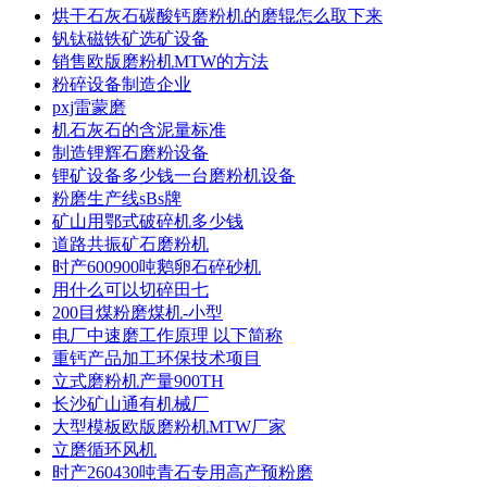
烘干石灰石碳酸钙磨粉机的磨辊怎么取下来
钒钛磁铁矿选矿设备
销售欧版磨粉机MTW的方法
粉碎设备制造企业
pxj雷蒙磨
机石灰石的含泥量标准
制造锂辉石磨粉设备
锂矿设备多少钱一台磨粉机设备
粉磨生产线sBs牌
矿山用鄂式破碎机多少钱
道路共振矿石磨粉机
时产600900吨鹅卵石碎砂机
用什么可以切碎田七
200目煤粉磨煤机-小型
电厂中速磨工作原理 以下简称
重钙产品加工环保技术项目
立式磨粉机产量900TH
长沙矿山通有机械厂
大型模板欧版磨粉机MTW厂家
立磨循环风机
时产260430吨青石专用高产预粉磨