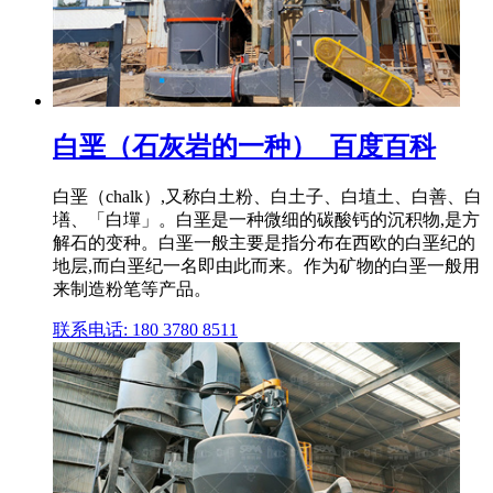
白垩（石灰岩的一种）_百度百科
白垩（chalk）,又称白土粉、白土子、白埴土、白善、白
墡、「白墠」。白垩是一种微细的碳酸钙的沉积物,是方
解石的变种。白垩一般主要是指分布在西欧的白垩纪的
地层,而白垩纪一名即由此而来。作为矿物的白垩一般用
来制造粉笔等产品。
联系电话: 180 3780 8511