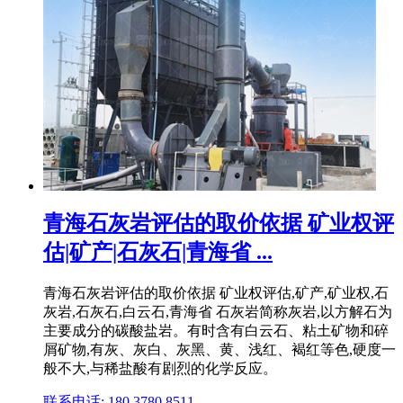
青海石灰岩评估的取价依据 矿业权评
估|矿产|石灰石|青海省 ...
青海石灰岩评估的取价依据 矿业权评估,矿产,矿业权,石
灰岩,石灰石,白云石,青海省 石灰岩简称灰岩,以方解石为
主要成分的碳酸盐岩。有时含有白云石、粘土矿物和碎
屑矿物,有灰、灰白、灰黑、黄、浅红、褐红等色,硬度一
般不大,与稀盐酸有剧烈的化学反应。
联系电话: 180 3780 8511