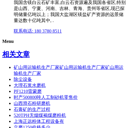
我国含镁白云石矿丰富,白云石资源遍及我国各省区,特别
是山西、宁夏、河南、吉林、青海、贵州等省区,现已探
明储量亿吨以上；我国大盐湖区镁盐矿产资源的远景储
量达数十亿吨其中, .
联系电话: 180 3780 8511
Menu
相关文章
矿山用运输机生产厂家矿山用运输机生产厂家矿山用运
输机生产厂家
除尘设备
大理石浆水磨机
PF1210雷蒙磨
时产500800吨人工制砂机零售价
山西滑石粉研磨机
石膏矿的生产过程
520TPH无烟煤褐煤磨粉机
上海正远粉体工程设备有
立磨1250价格多少