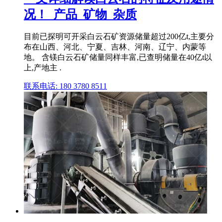
况！_产品_矿物_杂质
目前已探明可开采白云石矿资源储量超过200亿t,主要分
布在山西、河北、宁夏、吉林、河南、辽宁、内蒙等
地。 含镁白云石矿储量同样丰富,已查明储量在40亿t以
上,产地主 .
联系电话: 180 3780 8511