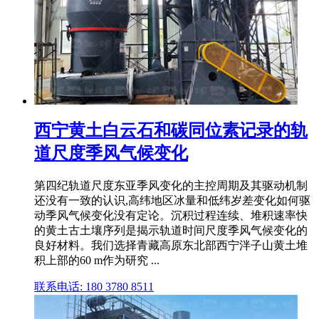
西宁黄土白云石和碳同位素记录的轨
道尺度季风气候变化
第四纪轨道尺度东亚季风变化的主控周期及其驱动机制
还没有一致的认识,高纬地区冰量和低纬岁差变化如何驱
动季风气候变化没有定论。沉积过程连续、堆积速率快
的黄土古土壤序列是揭示轨道时间尺度季风气候变化的
良好材料。我们选择青藏高原东北部西宁泮子山黄土堆
积上部的60 m作为研究 ...
联系电话: 180 3780 8511