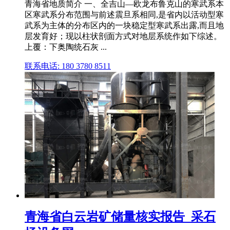
青海省地质简介 一、全吉山—欧龙布鲁克山的寒武系本
区寒武系分布范围与前述震旦系相同,是省内以活动型寒
武系为主体的分布区内的一块稳定型寒武系出露,而且地
层发育好；现以柱状剖面方式对地层系统作如下综述。
上覆：下奥陶统石灰 ...
联系电话: 180 3780 8511
青海省白云岩矿储量核实报告_采石