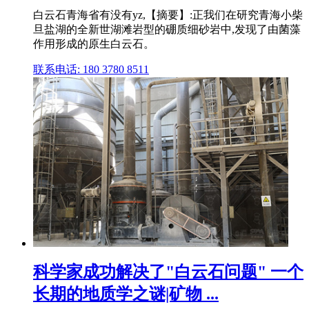
白云石青海省有没有yz,【摘要】:正我们在研究青海小柴
旦盐湖的全新世湖滩岩型的硼质细砂岩中,发现了由菌藻
作用形成的原生白云石。
联系电话: 180 3780 8511
科学家成功解决了"白云石问题" 一个
长期的地质学之谜|矿物 ...