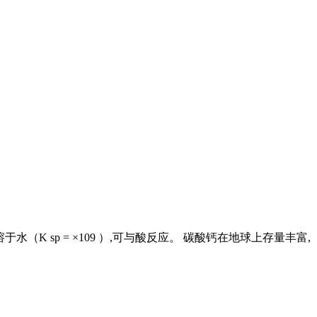
溶于水（K sp = ×109 ）,可与酸反应。 碳酸钙在地球上存量丰富,