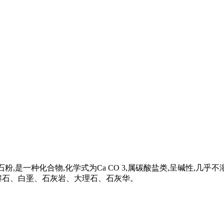
石、石粉,是一种化合物,化学式为Ca CO 3,属碳酸盐类,呈碱性,几乎不
解石、白垩、石灰岩、大理石、石灰华。