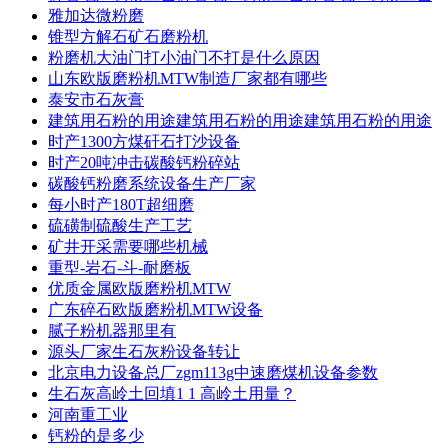
雅加达微粉磨
锥型方解石矿石磨粉机
粉磨机大油门打小油门不打是什么原因
山东欧版磨粉机MTW制造厂家都有哪些
泰安市石灰膏
建筑用石粉的用途建筑用石粉的用途建筑用石粉的用途
时产1300方煤矸石打沙设备
时产20吨冲击碳酸钙粉碎站
碳酸钙粉磨系统设备生产厂家
每小时产180T超细磨
硫磺制硫酸生产工艺
矿井开采需要哪些机械
重型-岩石-斗-耐磨板
优质金属欧版磨粉机MTW
广东碎石欧版磨粉机MTW设备
腻子粉机器那里有
源头厂家生石灰粉设备转让
北京电力设备总厂zgm113g中速磨煤机设备参数
生石灰高岭土回填1 1 高岭土用量？
河南重工业
钙粉的是多少