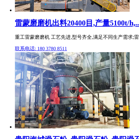
雷蒙磨磨机出料20400目,产量5100t/h,..
重工雷蒙磨磨机 工艺先进,型号齐全,满足不同生产需求;雷
联系电话: 180 3780 8511