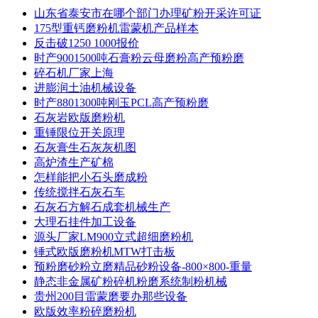
山东省泰安市在哪个部门办理矿粉开采许可证
175型重钙磨粉机雷蒙机产品样本
反击破1250 1000报价
时产9001500吨石膏粉云母磨粉高产预粉磨
碎石机厂家上海
进膨润土油机械设备
时产8801300吨刚玉PCL高产预粉磨
石灰岩欧版磨粉机
重锤限位开关原理
石灰膏生石灰灰机图
高炉渣生产矿棉
怎样能把小石头磨成粉
传统搅拌石灰石车
石灰石方解石成套机械生产
大理石挂件加工设备
源头厂家LM900立式超细磨粉机
锤式欧版磨粉机MTW打击板
预粉磨砂粉立磨精品砂粉设备-800×800-重量
静态非金属矿粉碎机粉磨系统制粉机械
贵州200目雷蒙磨要办那些设备
欧版效率粉碎磨粉机