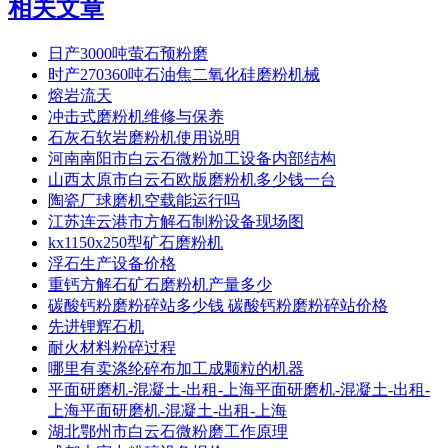
相关文章
日产3000吨萤石预粉磨
时产270360吨石油焦二氧化硅磨粉机械
熔岩流天
冲击式磨粉机维修与保养
石灰石软岩磨粉机使用说明
河南南阳市白云石微粉加工设备内部结构
山西太原市白云石欧版磨粉机多少钱一台
陶瓷厂球磨机空载能运行吗
江苏连云港市方解石制粉设备现场图
kx1150x250型矿石磨粉机
浮石生产设备价格
重钙方解石矿石磨粉机产量多少
碳酸钙粉磨粉碎站多少钱 碳酸钙粉磨粉碎站价格
先进锂辉石机
耐火材料粉碎过程
哪里有卖涤纶碎布加工成颗粒的机器
平面研磨机-混凝土-出租-上海平面研磨机-混凝土-出租-
上海平面研磨机-混凝土-出租-上海
湖北鄂州市白云石微粉磨工作原理