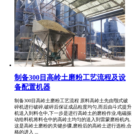
制备300目高岭土磨粉工艺流程及设
备配置机器
制备300目高岭土磨粉工艺流程 原料高岭土先由颚式破
碎机进行破碎,破碎后保证成品粒度均匀,而后由斗式提升
机送入到料仓中,下一步是进行高岭土的磨粉作业,电磁振
动给料机将料仓中的高岭土均匀的送入到雷蒙磨粉机内,
这是高岭土磨粉的关键步骤,磨粉后的高岭土进行选粉,合
格的进入 ...