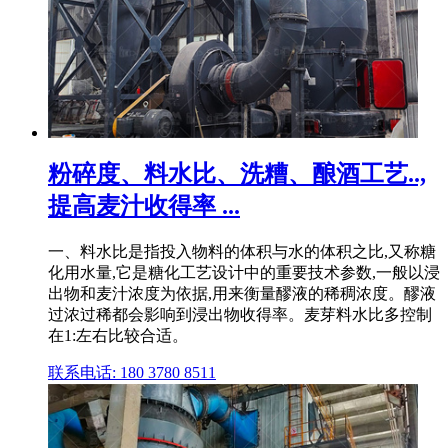
粉碎度、料水比、洗糟、酿酒工艺..,
提高麦汁收得率 ...
一、料水比是指投入物料的体积与水的体积之比,又称糖
化用水量,它是糖化工艺设计中的重要技术参数,一般以浸
出物和麦汁浓度为依据,用来衡量醪液的稀稠浓度。醪液
过浓过稀都会影响到浸出物收得率。麦芽料水比多控制
在1:左右比较合适。
联系电话: 180 3780 8511