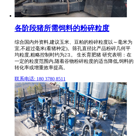
各阶段猪所需饲料的粉碎粒度
综合国内外资料,建议玉米、豆粕的粉碎粒度以～毫米为
宜,不超过毫米(看猪种定)。筛孔直径比产品粉碎几何平
均粒度,粗略控制时约为2∶1。 生长育肥猪 研究表明：在
一定的粒度范围内,随着谷物粉碎粒度的适当降低,饲料的
转化率或增重效率提高。
联系电话: 180 3780 8511