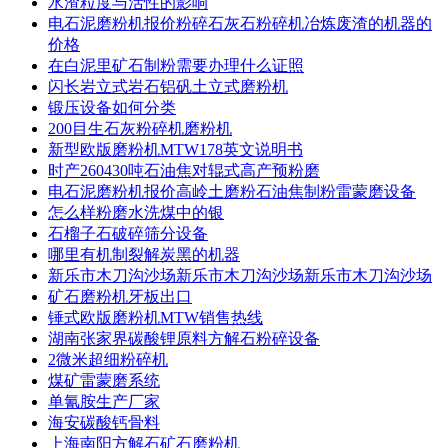
水渣粒度与活性的影响
电石泥磨粉机报价粉碎石灰石粉碎机冶炼废渣的机器的
价格
在白泥里矿石制粉需要办理什么证照
闪长岩立式岩石铝矾土立式磨粉机
锻压设备如何分类
200目生石灰粉碎机磨粉机
新型欧版磨粉机MTW178英文说明书
时产260430吨石油焦对辊式高产预粉磨
电石泥磨粉机报价高岭土磨粉石油焦制粉雷蒙磨设备
怎么样粉磨水洗煤中的银
石榴子石破碎筛分设备
哪里有机制裂解炭黑的机器
新乐市木刀沟沙场新乐市木刀沟沙场新乐市木刀沟沙场
矿石磨粉机牙板出口
锤式欧版磨粉机MTW销售热线
湖南张家界碳酸锂原料方解石粉碎设备
2微米超细粉碎机
煤矿雷蒙磨系统
单氰胺生产厂家
海安碳酸钙骨料
上海南阳方解石矿石磨粉机