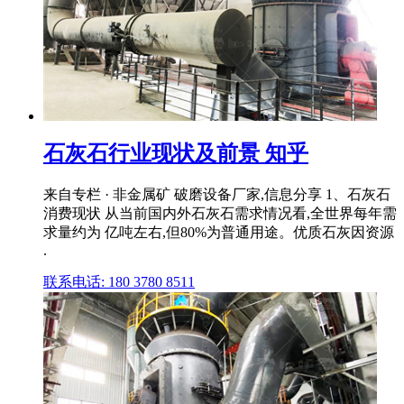
石灰石行业现状及前景 知乎
来自专栏 · 非金属矿 破磨设备厂家,信息分享 1、石灰石
消费现状 从当前国内外石灰石需求情况看,全世界每年需
求量约为 亿吨左右,但80%为普通用途。优质石灰因资源
.
联系电话: 180 3780 8511