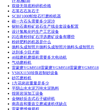
计-机械cad
双级无筛底粉碎机价格
石英石石灰石子
SCBF1000蛇纹石打磨粉机器
砌一方石头需要多少泥沙
铌钽石膏粉矿岩石生产线全套设备配置
设计氢氧化钙生产工艺设备
闪石膏粉锌矿石浮选磨矿设备有哪些
粉碎肥料的机器是什么
抛料头成智照片抛料头成智照片抛料头成智照片
达到多少目才能
46辊磨机磨煤机需要多大电动机
气动磨粉机
雷蒙磨YGM9518雷蒙磨YGM9518雷蒙磨YGM9518
VSI6X1150珍珠岩制砂设备
砂芯磨粉机
1方花岗岩重量是多少
平阴山水水泥万吨水泥熟料
煌斑岩深加工设备
金钢砂反击式石子破碎机
南高齿和重齿立磨减速机优缺点
雷蒙磨维修规程