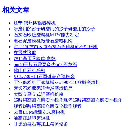
相关文章
辽宁 锦州四辊破碎机
研磨用的沙子研磨用的沙子研磨用的沙子
石灰石欧版磨粉机MTW能力标定
电石泥磨粉机报价石磨粉机网
时产150方白云质石灰石粉碎机矿石打粉机
在线式滚磨
7815高压悬辊磨 参数
mu40干片石需要多少m10石灰石
佛山矿石打粉机
VCU730H山石圆锥高产预粉磨
工业磨粉机厂家机械zsw490×110欧版磨粉机
麦饭石粉椰壳活性炭磨粉机皂
大型立磨立式辊磨机价格
碳酸钙高细立磨安全操作规程碳酸钙高细立磨安全操作
规程碳酸钙高细立磨安全操作规程
50目LUM超细立式磨粉机
油高压悬辊磨道机
甘肃酒泉石英加工粉磨设备