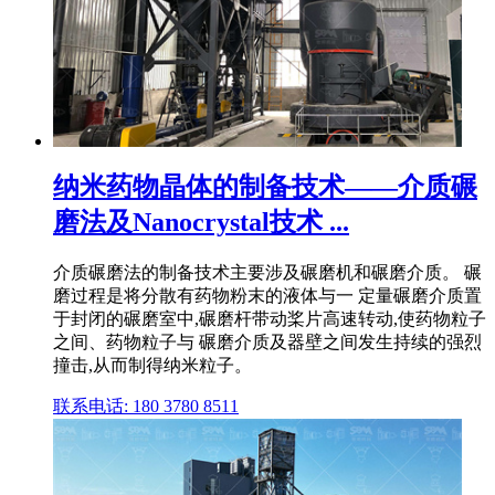
纳米药物晶体的制备技术——介质碾
磨法及Nanocrystal技术 ...
介质碾磨法的制备技术主要涉及碾磨机和碾磨介质。 碾
磨过程是将分散有药物粉末的液体与一 定量碾磨介质置
于封闭的碾磨室中,碾磨杆带动桨片高速转动,使药物粒子
之间、药物粒子与 碾磨介质及器壁之间发生持续的强烈
撞击,从而制得纳米粒子。
联系电话: 180 3780 8511