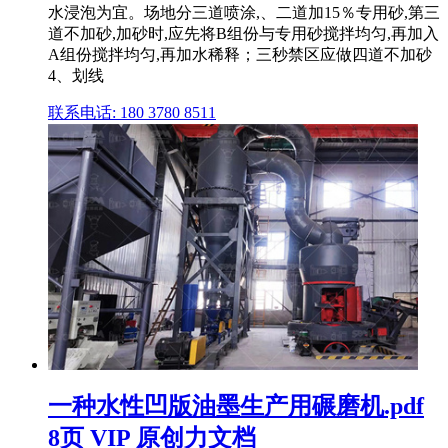
水浸泡为宜。场地分三道喷涂,、二道加15％专用砂,第三
道不加砂,加砂时,应先将B组份与专用砂搅拌均匀,再加入
A组份搅拌均匀,再加水稀释；三秒禁区应做四道不加砂
4、划线
联系电话: 180 3780 8511
一种水性凹版油墨生产用碾磨机.pdf
8页 VIP 原创力文档