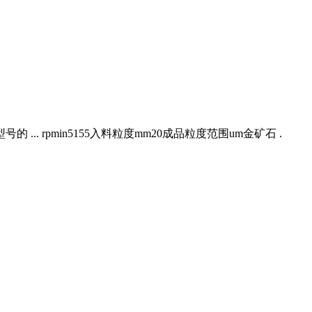
... rpmin5155入料粒度mm20成品粒度范围um金矿石 .