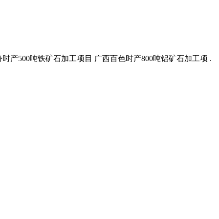
山西临汾时产500吨铁矿石加工项目 广西百色时产800吨铝矿石加工项 .