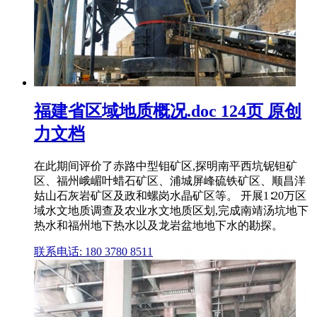
福建省区域地质概况.doc 124页 原创
力文档
在此期间评价了赤路中型钼矿区,探明南平西坑铌钽矿
区、福州峨嵋叶蜡石矿区、浦城屏峰硫铁矿区、顺昌洋
姑山石灰岩矿区及政和螺岗水晶矿区等。 开展1∶20万区
域水文地质调查及农业水文地质区划,完成南靖汤坑地下
热水和福州地下热水以及龙岩盆地地下水的勘探。
联系电话: 180 3780 8511