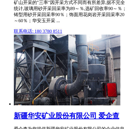
矿山开采的"三率"因开采方式不同而有所差异,据不完全
统计,玻璃用砂开采回采率为89～％,选矿回收率90～％；
铸型用砂开采回采率90％；饰面用花岗岩开采回采率20
～60％；华安玉开采 ...
联系电话: 180 3780 8511
新疆华安矿业股份有限公司 爱企查
爱企查为您提供新疆华安矿业股份有限公司的企业信息