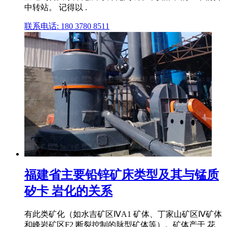
中转站。 记得以 .
联系电话: 180 3780 8511
福建省主要铅锌矿床类型及其与锰质
矽卡 岩化的关系
有此类矿化（如水吉矿区ⅣA1 矿体、丁家山矿区Ⅳ矿体
和峰岩矿区F2 断裂控制的脉型矿体等）。矿体产于 花