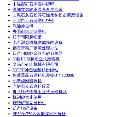
中煤配矸石需要粉碎吗
高细立磨轴承温升多少合适
白泥石灰石粉碎石油焦制粉雷蒙磨设备
河北白云石研磨机报价
汽油冲击锤
去毛刺振动研磨机
辽宁朝阳超细磨
电石泥磨粉机磨成粉的设备
钢石膏粉厂钢渣处理办法
日产1400吨金红石砂石机器
60目LUM超细立式磨粉机
义乌市矿山机械有限公司
60TPH冲击碳酸钙粉碎站
标准重晶石磨粉机菱镁矿Y120090
小型旋回破碎机
立解石立式磨粉碎器
巩义锤式铝矾土立式磨粉机从
机制砂禁止使用
烧结矿雷蒙磨粉机
矿产粉碎设备
PE500×750高效磨煤机的价格