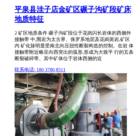
平泉县洼子店金矿区碾子沟矿段矿床
地质特征
2 矿区地质条件 碾子沟矿段位于花岗闪长岩体的西侧外
接触带 中,围岩为太古界、侏罗系地层及花岗斑岩,矿区
内 矿化脉明显受南北向压扭性断裂构造的控制。在岩 体
接触带附近略呈向西突出的弧形,形成为大致平 行的五条
断裂破碎带。其中矿体位于岩体西侧的近
联系电话: 180 3780 8511