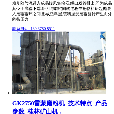
粉则随气流进入成品旋风集粉器,经出粉管排出,即为成品
其位于磨辊下端,铲刀与磨辊同转过程中把物料铲起抛喂
入磨辊辊环之间,形成垫料层,该料层受磨辊旋转产生向外
的挤压力 ...
联系电话: 180 3780 8511
GK2750雷蒙磨粉机_技术特点_产品
参数_桂林矿山机 .