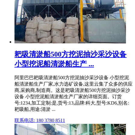
耙吸清淤船500方挖泥抽沙采沙设备
小型挖泥船清淤船生产 ...
阿里巴巴耙吸清淤船500方挖泥抽沙采沙设备 小型挖泥
船清淤船生产厂家,水力选矿设备,这里云集了众多的供应
商,采购商,制造商。这是耙吸清淤船500方挖泥抽沙采沙
设备 小型挖泥船清淤船生产厂家的详细页面。订货
号:1234,加工定制:是,货号:13,品牌:科大,型号:KD6,别名:
耙吸船,用途:清淤 ...
联系电话: 180 3780 8511