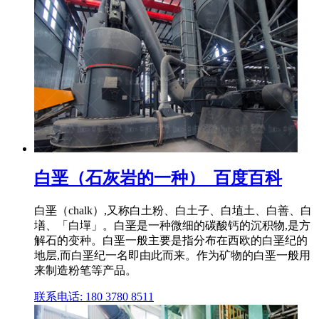
白垩（石灰岩的一种）_百度百科
白垩（chalk）,又称白土粉、白土子、白埴土、白善、白
墡、「白墠」。白垩是一种微细的碳酸钙的沉积物,是方
解石的变种。白垩一般主要是指分布在西欧的白垩纪的
地层,而白垩纪一名即由此而来。作为矿物的白垩一般用
来制造粉笔等产品。
联系电话: 180 3780 8511