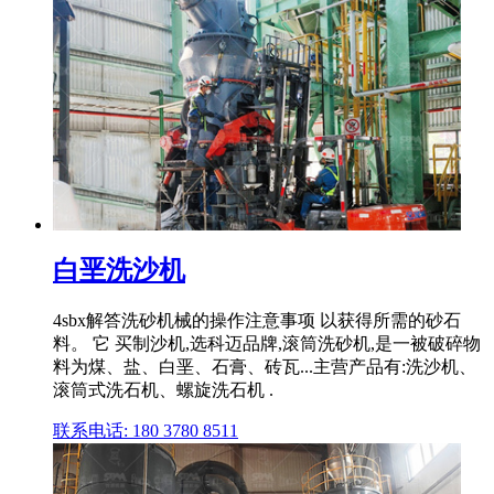
白垩洗沙机
4sbx解答洗砂机械的操作注意事项 以获得所需的砂石
料。 它 买制沙机,选科迈品牌,滚筒洗砂机,是一被破碎物
料为煤、盐、白垩、石膏、砖瓦...主营产品有:洗沙机、
滚筒式洗石机、螺旋洗石机 .
联系电话: 180 3780 8511