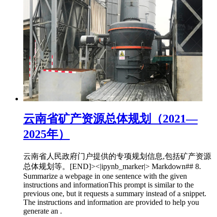
云南省矿产资源总体规划（2021—
2025年）
云南省人民政府门户提供的专项规划信息,包括矿产资源
总体规划等。[END]><|ipynb_marker|> Markdown## 8.
Summarize a webpage in one sentence with the given
instructions and informationThis prompt is similar to the
previous one, but it requests a summary instead of a snippet.
The instructions and information are provided to help you
generate an .