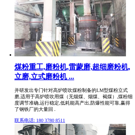
煤粉重工,磨粉机,雷蒙磨,超细磨粉机,
立磨,立式磨粉机 ...
并研发出专门针对高炉喷吹煤粉制备的LM型煤粉立式
磨,适用于高炉喷吹用煤（无烟煤、烟煤、褐煤）,煤粉细
度调节准确,运行稳定,低耗能高产出,防爆性能可靠,赢得
了钢铁厂的大量回 .
联系电话: 180 3780 8511