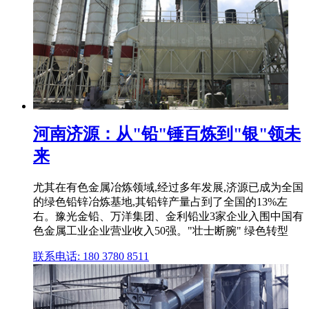
河南济源：从"铅"锤百炼到"银"领未
来
尤其在有色金属冶炼领域,经过多年发展,济源已成为全国
的绿色铅锌冶炼基地,其铅锌产量占到了全国的13%左
右。豫光金铅、万洋集团、金利铅业3家企业入围中国有
色金属工业企业营业收入50强。"壮士断腕" 绿色转型
联系电话: 180 3780 8511