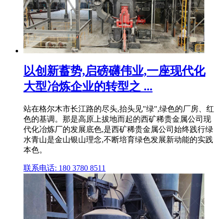
以创新蓄势,启磅礴伟业,一座现代化
大型冶炼企业的转型之 ...
站在格尔木市长江路的尽头,抬头见"绿",绿色的厂房、红
色的基调。那是高原上拔地而起的西矿稀贵金属公司现
代化冶炼厂的发展底色,是西矿稀贵金属公司始终践行绿
水青山是金山银山理念,不断培育绿色发展新动能的实践
本色。
联系电话: 180 3780 8511