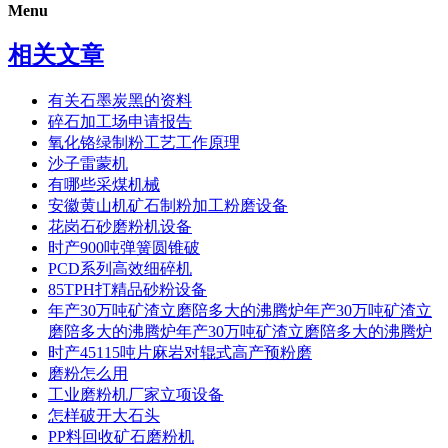
Menu
相关文章
有关石墨炭黑的资料
碎石加工场申请报告
氧化铬绿制粉工艺工作原理
沙子雷蒙机
有哪些采煤机械
安徽黄山机矿石制粉加工粉磨设备
花岗石砂磨粉机设备
时产900吨弹簧圆锥破
PCD系列高效细碎机
85TPH打精品砂粉设备
年产30万吨矿渣立磨陪多大的沸腾炉年产30万吨矿渣立
磨陪多大的沸腾炉年产30万吨矿渣立磨陪多大的沸腾炉
时产45115吨片麻岩对辊式高产预粉磨
磨粉怎么用
工业磨粉机厂家立项设备
怎样破开大石头
PP料回收矿石磨粉机