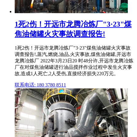
1死2伤！开远市龙腾冶炼厂"3·23"煤
焦油储罐火灾事故调查报告!
1死2伤！开远市龙腾冶炼厂"3·23"煤焦油储罐火灾事故
调查报告!,蒸汽,燃烧,油品,火灾事故,煤焦油储罐,开远市
龙腾冶炼厂 2022年3月23日20 时48分许,开远市龙腾冶炼
厂在对煤焦油储罐进行油品搅拌作业过程中发生火灾事
故,造成1人死亡,2人受伤,直接经济损失220万元。
联系电话: 180 3780 8511