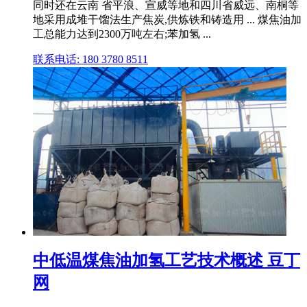
同时还在云南 省平浪、宣威等地和四川省威远、南桐等
地采用成堆干馏法生产焦炭,供炼铁和铸造用 ... 煤焦油加
工总能力达到2300万吨左右;苯加氢 ...
联系电话: 180 3780 8511
中低温煤焦油加氢工艺技术概述 豆丁
网