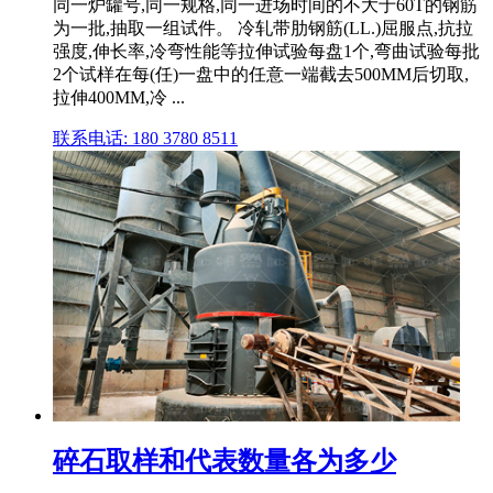
同一炉罐号,同一规格,同一进场时间的不大于60T的钢筋
为一批,抽取一组试件。 冷轧带肋钢筋(LL.)屈服点,抗拉
强度,伸长率,冷弯性能等拉伸试验每盘1个,弯曲试验每批
2个试样在每(任)一盘中的任意一端截去500MM后切取,
拉伸400MM,冷 ...
联系电话: 180 3780 8511
碎石取样和代表数量各为多少