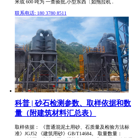
米或 600 吨为 一查验批,小型东西〔如拖拉机 .
联系电话: 180 3780 8511
科普 | 砂石检测参数、取样依据和数
量（附建筑材料汇总表）
取样依据： 《普通混泥土用砂、石质量及检验方法标
准》JGJ52 《建筑用砂》GB/T14684。 取量数量：