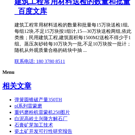
建筑工程常用材料送检的数量和批量
_百度文库
建筑工程常用材料送检的数量和批量每15万块送检1组,
每组12块,不足15万块按1组计,15—30万块送检两组,依此
类推；民用建筑工程,建筑面积每1500M2送检不得少于1
组。蒸压灰砂砖每10万块为一批,不足10万块按一批计；
随机从外观质量合格的砖块中抽 ...
联系电话: 180 3780 8511
Menu
相关文章
弹簧圆锥破产量350TH
pl系列雷蒙磨
重钙磨粉机雷蒙机250图片
白泥高岭土兴隆方解石厂
石膏矿芽加工技术
瓷土矿开发可行性研究报告