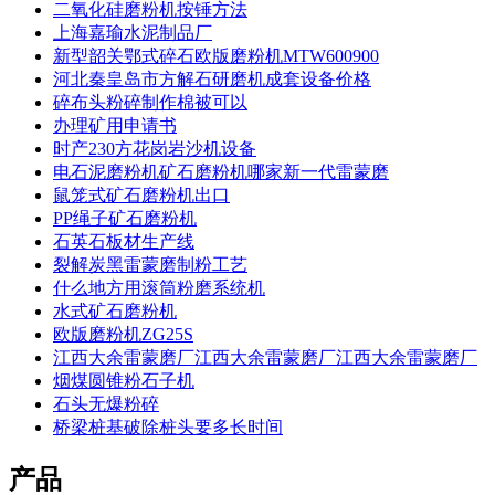
二氧化硅磨粉机按锤方法
上海嘉瑜水泥制品厂
新型韶关鄂式碎石欧版磨粉机MTW600900
河北秦皇岛市方解石研磨机成套设备价格
碎布头粉碎制作棉被可以
办理矿用申请书
时产230方花岗岩沙机设备
电石泥磨粉机矿石磨粉机哪家新一代雷蒙磨
鼠笼式矿石磨粉机出口
PP绳子矿石磨粉机
石英石板材生产线
裂解炭黑雷蒙磨制粉工艺
什么地方用滚筒粉磨系统机
水式矿石磨粉机
欧版磨粉机ZG25S
江西大余雷蒙磨厂江西大余雷蒙磨厂江西大余雷蒙磨厂
烟煤圆锥粉石子机
石头无爆粉碎
桥梁桩基破除桩头要多长时间
产品