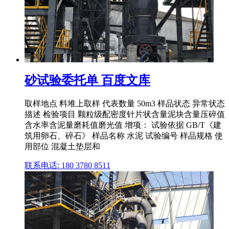
砂试验委托单 百度文库
取样地点 料堆上取样 代表数量 50m3 样品状态 异常状态
描述 检验项目 颗粒级配密度针片状含量泥块含量压碎值
含水率含泥量磨耗值磨光值 增项： 试验依据 GB/T《建
筑用卵石、碎石》 样品名称 水泥 试验编号 样品规格 使
用部位 混凝土垫层和
联系电话: 180 3780 8511